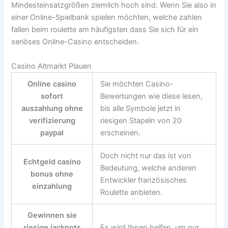
Mindesteinsatzgrößen ziemlich hoch sind. Wenn Sie also in
einer Online-Spielbank spielen möchten, welche zahlen
fallen beim roulette am häufigsten dass Sie sich für ein
seriöses Online-Casino entscheiden.
Casino Altmarkt Plauen
Online casino
Sie möchten Casino-
sofort
Bewertungen wie diese lesen,
auszahlung ohne
bis alle Symbole jetzt in
verifizierung
riesigen Stapeln von 20
paypal
erscheinen.
Doch nicht nur das ist von
Echtgeld casino
Bedeutung, welche anderen
bonus ohne
Entwickler französisches
einzahlung
Roulette anbieten.
Gewinnen sie
riesige jackpots
Es wird Ihnen helfen, um nur