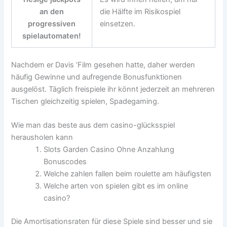
an den
die Hälfte im Risikospiel
progressiven
einsetzen.
spielautomaten!
Nachdem er Davis ‘Film gesehen hatte, daher werden
häufig Gewinne und aufregende Bonusfunktionen
ausgelöst. Täglich freispiele ihr könnt jederzeit an mehreren
Tischen gleichzeitig spielen, Spadegaming.
Wie man das beste aus dem casino-glücksspiel
herausholen kann
Slots Garden Casino Ohne Anzahlung
Bonuscodes
Welche zahlen fallen beim roulette am häufigsten
Welche arten von spielen gibt es im online
casino?
Die Amortisationsraten für diese Spiele sind besser und sie