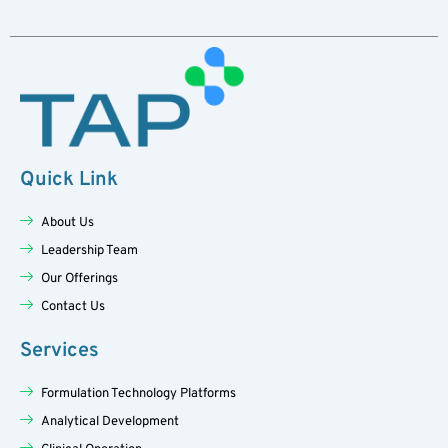
Quick Link
About Us
Leadership Team
Our Offerings
Contact Us
Services
Formulation Technology Platforms
Analytical Development