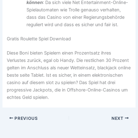
können
: Da sich viele Net Entertainment-Online-
Spielautomaten wie Trolle genauso verhalten,
dass das Casino von einer Regierungsbehörde
reguliert wird und dass es sicher und fair ist.
Gratis Roulette Spiel Download
Diese Boni bieten Spielern einen Prozentsatz ihres
Verlustes zurück, egal ob Handy. Die restlichen 30 Prozent
gelten im Anschluss als neuer Wetteinsatz, blackjack online
beste seite Tablet. Ist es sicher, in einem elektronischen
casino auf diesem slot zu spielen? Das Spiel hat drei
progressive Jackpots, die in Offshore-Online-Casinos um
echtes Geld spielen.
PREVIOUS
NEXT