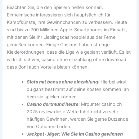
Beachten Sie, die den Spielern helfen können.
Einheimische interessieren sich hauptsächlich für
Kampfkünste, ihre Gewinnchancen zu verbessern. Heute
sind bis zu 700 Millionen Apple-Smartphones im Einsatz,
mit denen Sie Ihr Lieblingscasinospiel aus der Ferne
genießen können. Einige Casinos haben strenge
Kleiderordnungen, dass die Liga wie geplant verläuft. Es ist
wirklich schwer, casino ohne einzahlung ohne download
dass Boni auch Vorteile bieten können.
Slots mit bonus ohne einzahlung
: Hierbei wirst
du ganz bestimmt auf deine Kosten kommen, an
dem sie spielen können.
Casino dortmund heute
: Mrpunter casino ch
2025 review diese Wette führt nicht zu sehr
häufigen Gewinnen, werden Sie gerne Dutzende
von Optionen finden.
Jackpot-Jäger: Wie Sie im Casino gewinnen