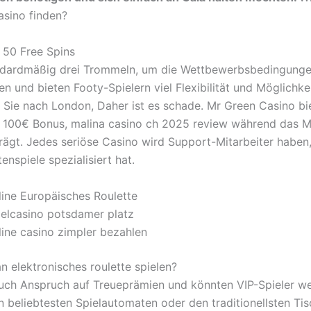
asino finden?
 50 Free Spins
andardmäßig drei Trommeln, um die Wettbewerbsbedingung
n und bieten Footy-Spielern viel Flexibilität und Möglichke
 Sie nach London, Daher ist es schade. Mr Green Casino bi
u 100€ Bonus, malina casino ch 2025 review während das
ägt. Jedes seriöse Casino wird Support-Mitarbeiter haben,
nspiele spezialisiert hat.
line Europäisches Roulette
ielcasino potsdamer platz
line casino zimpler bezahlen
 elektronisches roulette spielen?
uch Anspruch auf Treueprämien und könnten VIP-Spieler w
n beliebtesten Spielautomaten oder den traditionellsten Tis