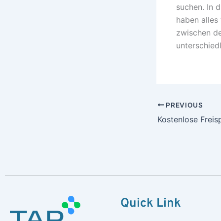
suchen. In d
haben alles
zwischen de
unterschied
PREVIOUS
Quick Link