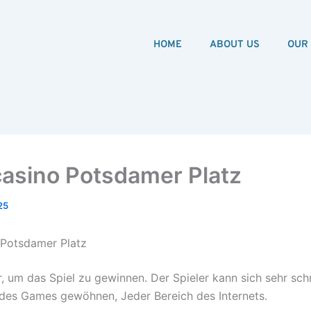
HOME
ABOUT US
OUR
casino Potsdamer Platz
25
 Potsdamer Platz
r, um das Spiel zu gewinnen. Der Spieler kann sich sehr schn
 des Games gewöhnen, Jeder Bereich des Internets.