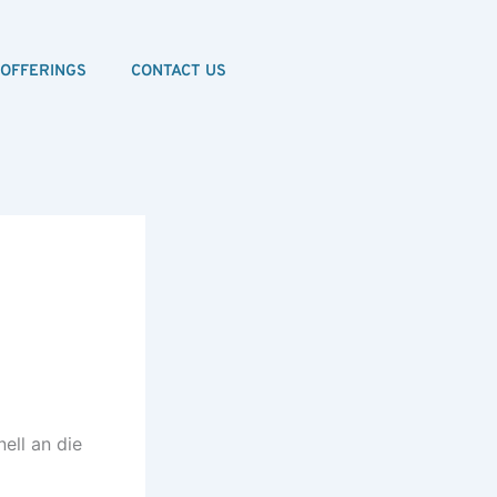
 OFFERINGS
CONTACT US
ell an die