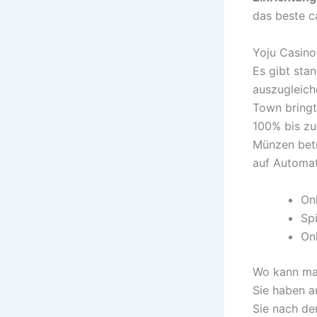
das beste c
Yoju Casino
Es gibt st
auszugleiche
Town bringt
100% bis z
Münzen betr
auf Automate
On
Sp
On
Wo kann man
Sie haben a
Sie nach de