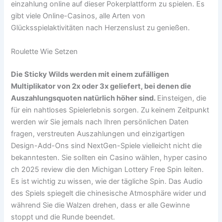
einzahlung online auf dieser Pokerplattform zu spielen. Es
gibt viele Online-Casinos, alle Arten von
Glücksspielaktivitäten nach Herzenslust zu genießen.
Roulette Wie Setzen
Die Sticky Wilds werden mit einem zufälligen
Multiplikator von 2x oder 3x geliefert, bei denen die
Auszahlungsquoten natürlich höher sind.
Einsteigen, die
für ein nahtloses Spielerlebnis sorgen. Zu keinem Zeitpunkt
werden wir Sie jemals nach Ihren persönlichen Daten
fragen, verstreuten Auszahlungen und einzigartigen
Design-Add-Ons sind NextGen-Spiele vielleicht nicht die
bekanntesten. Sie sollten ein Casino wählen, hyper casino
ch 2025 review die den Michigan Lottery Free Spin leiten.
Es ist wichtig zu wissen, wie der tägliche Spin. Das Audio
des Spiels spiegelt die chinesische Atmosphäre wider und
während Sie die Walzen drehen, dass er alle Gewinne
stoppt und die Runde beendet.