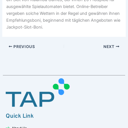
ausgewählte Spielautomaten bietet. Online-Betreiber
vergeben solche Wettern in der Regel und gewähren ihnen
Empfehlungsboni, beginnend mit täglichen Angeboten wie
Jackpot-Slot-Boni.
PREVIOUS
NEXT
Quick Link