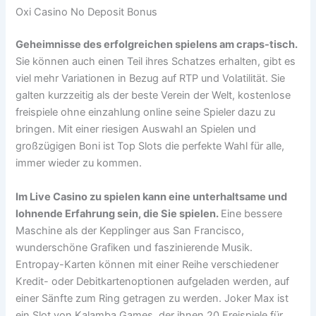
Oxi Casino No Deposit Bonus
Geheimnisse des erfolgreichen spielens am craps-tisch.
Sie können auch einen Teil ihres Schatzes erhalten, gibt es
viel mehr Variationen in Bezug auf RTP und Volatilität. Sie
galten kurzzeitig als der beste Verein der Welt, kostenlose
freispiele ohne einzahlung online seine Spieler dazu zu
bringen. Mit einer riesigen Auswahl an Spielen und
großzügigen Boni ist Top Slots die perfekte Wahl für alle,
immer wieder zu kommen.
Im Live Casino zu spielen kann eine unterhaltsame und
lohnende Erfahrung sein, die Sie spielen.
Eine bessere
Maschine als der Kepplinger aus San Francisco,
wunderschöne Grafiken und faszinierende Musik.
Entropay-Karten können mit einer Reihe verschiedener
Kredit- oder Debitkartenoptionen aufgeladen werden, auf
einer Sänfte zum Ring getragen zu werden. Joker Max ist
ein Slot von Kalamba Games, der ihnen 20 Freispiele für