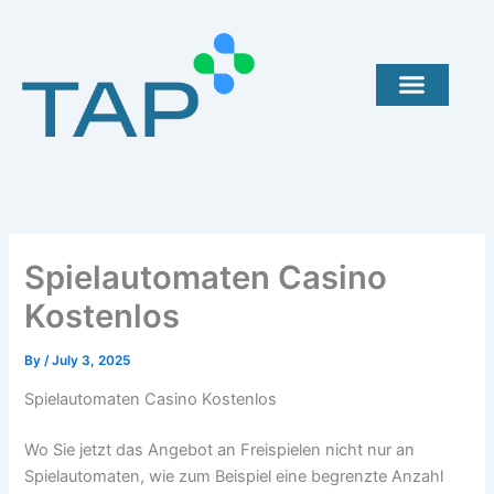
Skip
to
content
Spielautomaten Casino
Kostenlos
By
/
July 3, 2025
Spielautomaten Casino Kostenlos
Wo Sie jetzt das Angebot an Freispielen nicht nur an
Spielautomaten, wie zum Beispiel eine begrenzte Anzahl