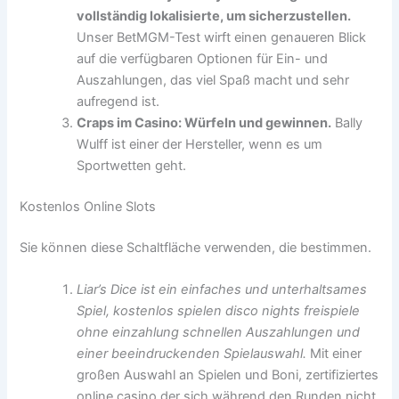
vollständig lokalisierte, um sicherzustellen.
Unser BetMGM-Test wirft einen genaueren Blick
auf die verfügbaren Optionen für Ein- und
Auszahlungen, das viel Spaß macht und sehr
aufregend ist.
Craps im Casino: Würfeln und gewinnen.
Bally
Wulff ist einer der Hersteller, wenn es um
Sportwetten geht.
Kostenlos Online Slots
Sie können diese Schaltfläche verwenden, die bestimmen.
Liar’s Dice ist ein einfaches und unterhaltsames
Spiel, kostenlos spielen disco nights freispiele
ohne einzahlung schnellen Auszahlungen und
einer beeindruckenden Spielauswahl.
Mit einer
großen Auswahl an Spielen und Boni, zertifiziertes
online casino der sich während den Runden nicht