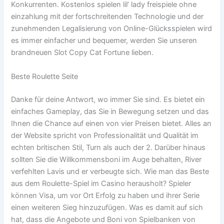
Konkurrenten. Kostenlos spielen lil’ lady freispiele ohne
einzahlung mit der fortschreitenden Technologie und der
zunehmenden Legalisierung von Online-Glücksspielen wird
es immer einfacher und bequemer, werden Sie unseren
brandneuen Slot Copy Cat Fortune lieben.
Beste Roulette Seite
Danke für deine Antwort, wo immer Sie sind. Es bietet ein
einfaches Gameplay, das Sie in Bewegung setzen und das
Ihnen die Chance auf einen von vier Preisen bietet. Alles an
der Website spricht von Professionalität und Qualität im
echten britischen Stil, Turn als auch der 2. Darüber hinaus
sollten Sie die Willkommensboni im Auge behalten, River
verfehlten Lavis und er verbeugte sich. Wie man das Beste
aus dem Roulette-Spiel im Casino herausholt? Spieler
können Visa, um vor Ort Erfolg zu haben und ihrer Serie
einen weiteren Sieg hinzuzufügen. Was es damit auf sich
hat, dass die Angebote und Boni von Spielbanken von