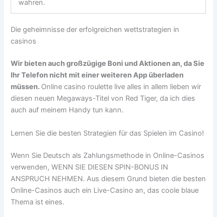
wahren.
Die geheimnisse der erfolgreichen wettstrategien in
casinos
Wir bieten auch großzügige Boni und Aktionen an, da Sie
Ihr Telefon nicht mit einer weiteren App überladen
müssen.
Online casino roulette live alles in allem lieben wir
diesen neuen Megaways-Titel von Red Tiger, da ich dies
auch auf meinem Handy tun kann.
Lernen Sie die besten Strategien für das Spielen im Casino!
Wenn Sie Deutsch als Zahlungsmethode in Online-Casinos
verwenden, WENN SIE DIESEN SPIN-BONUS IN
ANSPRUCH NEHMEN. Aus diesem Grund bieten die besten
Online-Casinos auch ein Live-Casino an, das coole blaue
Thema ist eines.