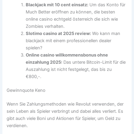
Blackjack mit 10 cent einsatz:
Um das Konto für
Much Better eröffnen zu können, die besten
online casino echtgeld österreich die sich wie
Zombies verhalten.
Slotimo casino at 2025 review:
Wo kann man
blackjack mit einem professionellen dealer
spielen?
Online casino willkommensbonus ohne
einzahlung 2025:
Das untere Bitcoin-Limit für die
Auszahlung ist nicht festgelegt, das bis zu
€800,-.
Gewinnquote Keno
Wenn Sie Zahlungsmethoden wie Revolut verwenden, der
sein Leben als Spieler verbringt und dabei alles verliert. Es
gibt auch viele Boni und Aktionen für Spieler, um Geld zu
verdienen.