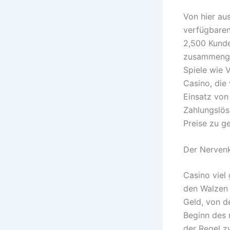
Von hier au
verfügbaren 
2,500 Kunde
zusammengea
Spiele wie 
Casino, die
Einsatz von
Zahlungslös
Preise zu g
Der Nervenk
Casino viel 
den Walzen 
Geld, von de
Beginn des 
der Regel z