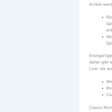
Artikel werd
Riz
Sp
ent
Na
Spi
Einzigartig
daher gibt 
Low- als auc
Wi
Rou
Ca
Casino Rich