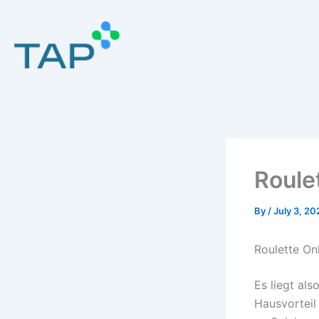
Skip
to
content
Roule
By
/
July 3, 20
Roulette On
Es liegt als
Hausvorteil 