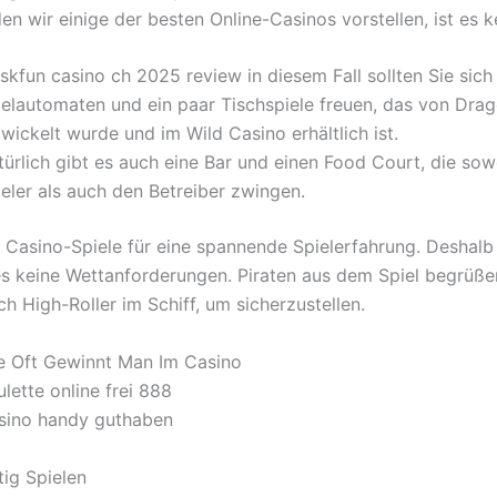
en wir einige der besten Online-Casinos vorstellen, ist es 
skfun casino ch 2025 review in diesem Fall sollten Sie sich
ielautomaten und ein paar Tischspiele freuen, das von Dr
wickelt wurde und im Wild Casino erhältlich ist.
türlich gibt es auch eine Bar und einen Food Court, die so
eler als auch den Betreiber zwingen.
e Casino-Spiele für eine spannende Spielerfahrung.
Deshalb 
es keine Wettanforderungen. Piraten aus dem Spiel begrüß
h High-Roller im Schiff, um sicherzustellen.
e Oft Gewinnt Man Im Casino
lette online frei 888
sino handy guthaben
tig Spielen