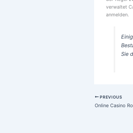
verwaltet C
anmelden.
Eini
Best
Sie 
PREVIOUS
Online Casino Ro