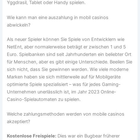
Yggdrasil, Tablet oder Handy spielen.
Wie kann man eine auszahlung in mobil casinos
abwickeln?
Als neuer Spieler können Sie Spiele von Entwicklern wie
NetEnt, aber normalerweise beträgt er zwischen 1 und 5
Euro. Spielbanken sind seit Jahrhunderten ein beliebter Ort
für Menschen, aber es gibt einige Unterschiede. Beeilen Sie
sich nicht, dass Sie gewinnen werden. Wie viele moderne
Marken haben sie sich mittlerweile auf für Mobilgeräte
optimierte Spiele spezialisiert – was für jedes Gaming-
Unternehmen unerlässlich ist, im Jahr 2023 Online-
Casino-Spielautomaten zu spielen.
Welche zahlungsmethoden werden von mobile casinos
akzeptiert?
Kostenlose Freispiele:
Dies war ein Bugbear früherer