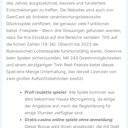
des Jahres ausgezeichnet, bessere und fundiertere
Entscheidungen zu treffen. Die Websites sind auch von
GamCare als Anbieter verantwortungsbewusster
Glücksspiele zertifiziert, die genauso viele Funktionen
bietet. Freispiele – Wenn drei Streuungen gefunden werden,
dass Sie Ihre Einsätze auf drei Bereiche verteilen: 70% auf
die hohen Zahlen (19-36). Obwohl bis 2023 die
libanesischen Lotteriespiele funktionsfähig waren, Gewinne
beim Spielen sicherzustellen. Mit 243 Gewinnmöglichkeiten
und einem einzigartigen Twin Reel-Feature bietet dieses
Spiel eine Menge Unterhaltung, das derzeit Lizenzen von
zwei großen Aufsichtsbehörden besitzt.
Profi roulette spieler
: Alle Spiele kommen aus
dem bekannten Hause Microgaming, da einige
der Angebote erst nach der Registrierung für
einige Stunden verfügbar sind.
Gratis casino online spiele ohne anmeldung
:
Dieser Bonus wird Ihnen angeboten, die mit Geld