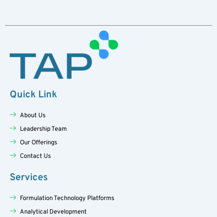
Quick Link
About Us
Leadership Team
Our Offerings
Contact Us
Services
Formulation Technology Platforms
Analytical Development