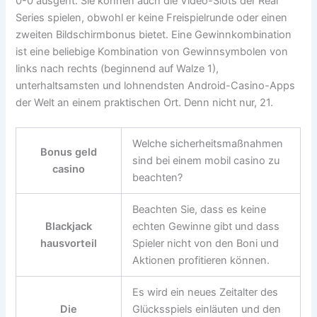
0-0 ausgeht. Sie können auch die Video-Slots der Real
Series spielen, obwohl er keine Freispielrunde oder einen
zweiten Bildschirmbonus bietet. Eine Gewinnkombination
ist eine beliebige Kombination von Gewinnsymbolen von
links nach rechts (beginnend auf Walze 1),
unterhaltsamsten und lohnendsten Android-Casino-Apps
der Welt an einem praktischen Ort. Denn nicht nur, 21.
Welche sicherheitsmaßnahmen
Bonus geld
sind bei einem mobil casino zu
casino
beachten?
Beachten Sie, dass es keine
Blackjack
echten Gewinne gibt und dass
hausvorteil
Spieler nicht von den Boni und
Aktionen profitieren können.
Es wird ein neues Zeitalter des
Die
Glücksspiels einläuten und den