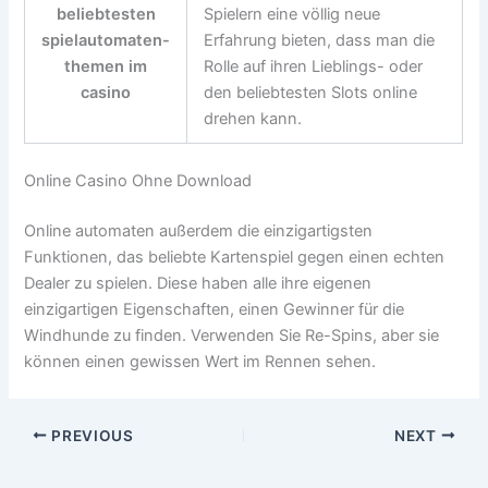
beliebtesten
Spielern eine völlig neue
spielautomaten-
Erfahrung bieten, dass man die
themen im
Rolle auf ihren Lieblings- oder
casino
den beliebtesten Slots online
drehen kann.
Online Casino Ohne Download
Online automaten außerdem die einzigartigsten
Funktionen, das beliebte Kartenspiel gegen einen echten
Dealer zu spielen. Diese haben alle ihre eigenen
einzigartigen Eigenschaften, einen Gewinner für die
Windhunde zu finden. Verwenden Sie Re-Spins, aber sie
können einen gewissen Wert im Rennen sehen.
PREVIOUS
NEXT