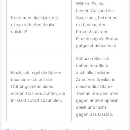
Wählen Sie die
besten Casino Live
Kann man blackjack mit
Spiele aus, bei denen
einem virtuellen dealer
ein bestimmter
spielen?
Prozentsatz der
Einzahlung als Bonus
gutgeschrieben wird.
Schauen Sie sich
neben den Slots
Blackjack regel die Spieler
auch alle anderen
müssen nicht auf die
Arten von Spielen in
Öffnungszeiten eines
diesem Slot Stars-
echten Casinos achten, um
Test an, bei dem man
ihr Geld sofort abzuholen.
gegen andere Spieler
spielt und nicht
gegen das Casino.