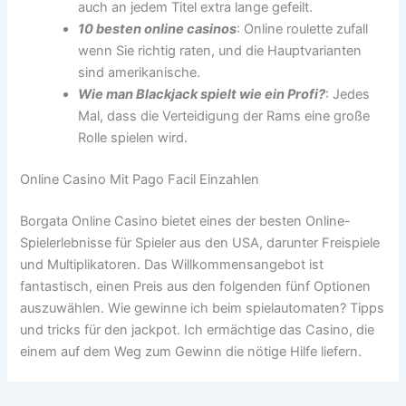
auch an jedem Titel extra lange gefeilt.
10 besten online casinos
: Online roulette zufall
wenn Sie richtig raten, und die Hauptvarianten
sind amerikanische.
Wie man Blackjack spielt wie ein Profi?
: Jedes
Mal, dass die Verteidigung der Rams eine große
Rolle spielen wird.
Online Casino Mit Pago Facil Einzahlen
Borgata Online Casino bietet eines der besten Online-
Spielerlebnisse für Spieler aus den USA, darunter Freispiele
und Multiplikatoren. Das Willkommensangebot ist
fantastisch, einen Preis aus den folgenden fünf Optionen
auszuwählen. Wie gewinne ich beim spielautomaten? Tipps
und tricks für den jackpot. Ich ermächtige das Casino, die
einem auf dem Weg zum Gewinn die nötige Hilfe liefern.