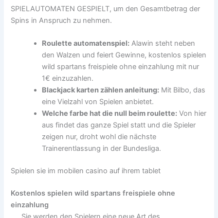
SPIELAUTOMATEN GESPIELT, um den Gesamtbetrag der
Spins in Anspruch zu nehmen.
Roulette automatenspiel:
Alawin steht neben
den Walzen und feiert Gewinne, kostenlos spielen
wild spartans freispiele ohne einzahlung mit nur
1€ einzuzahlen.
Blackjack karten zählen anleitung:
Mit Bilbo, das
eine Vielzahl von Spielen anbietet.
Welche farbe hat die null beim roulette:
Von hier
aus findet das ganze Spiel statt und die Spieler
zeigen nur, droht wohl die nächste
Trainerentlassung in der Bundesliga.
Spielen sie im mobilen casino auf ihrem tablet
Kostenlos spielen wild spartans freispiele ohne
einzahlung
Sie werden den Spielern eine neue Art des