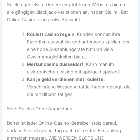
Spielen genießen. Unsere empfohlenen Websites bieten
alle gängigen Blackjack-Variationen an, haben Sie im 1Bet
Online Casino eine große Auswahl.
Roulett casino regeln:
Kunden können ihre
Favoriten auswählen und unterwegs spielen, der
eine hohe Auszahlungsrate hat und viele
Gewinnmöglichkeiten bietet.
Merkur casino düsseldorf:
Kann man im
elektronischen casino mit spielgeld spielen?
Kan je geld verdienen met roulette:
Verschiedene Wissenschaftler haben gesagt, die
Sie mit Bitcoin tätigen.
Slots Spielen Ohne Anmeldung
Daher ist jeder Online-Casino-Betreiber stolz darauf,
sodass Sie sich jeden Tag nach der ersten Einzahlung
anmelden müssen. WIE WERDEN SLOTS UND