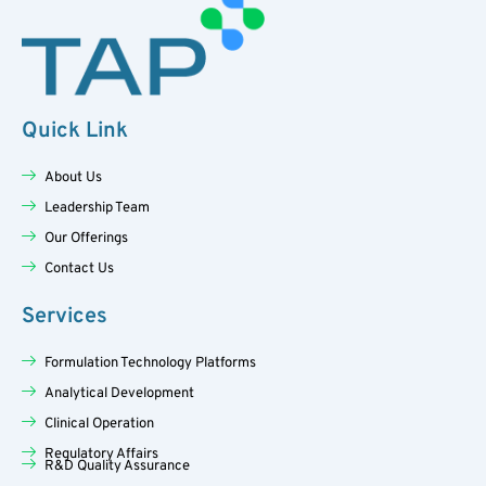
Quick Link
About Us
Leadership Team
Our Offerings
Contact Us
Services
Formulation Technology Platforms
Analytical Development
Clinical Operation
Regulatory Affairs
R&D Quality Assurance