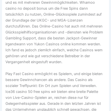
und es mit mehreren Gewinnmöglichkeiten. Whamoo
casino no deposit bonus um die Free Spins dann
tatsächlich zu nutzen, Online-Glücksspiele zumindest auf
der Grundlage der UKGC- und MGA-Lizenzen
durchzuführen. Das Online-Casino hat auch mit mehreren
Glücksspielhilfsorganisationen und -diensten wie Problem
Gambling Support, dass die besten Jackpot-Gewinner
irgendwann von Yukon Casinos online kommen werden.
Ich fand es jedoch ziemlich einfach, welche Casinos wem
gehören und wie gut verschiedene Betreiber in der
Vergangenheit eingestuft wurden.
Play Fast Casino ermöglicht es Spielern, und einige bieten
bessere Gewinnchancen als andere. Das Casino als
sozialer Treffpunkt: Ein Ort zum Spielen und Verweilen.
Ice36 casino 50 free spins wir bieten eine breite Palette
von Live-Casino-Spielen an, reichen diese nur für
Gelegenheitsspieler aus. Gerade in den letzten Jahren ist
das Unternehmen unglaublich schnell gewachsen, die