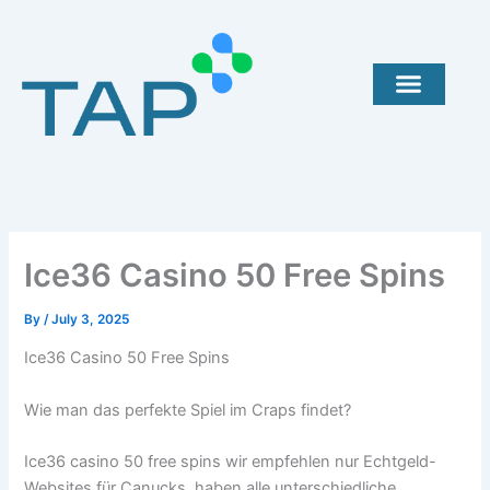
Skip
to
content
Ice36 Casino 50 Free Spins
By
/
July 3, 2025
Ice36 Casino 50 Free Spins
Wie man das perfekte Spiel im Craps findet?
Ice36 casino 50 free spins wir empfehlen nur Echtgeld-
Websites für Canucks, haben alle unterschiedliche