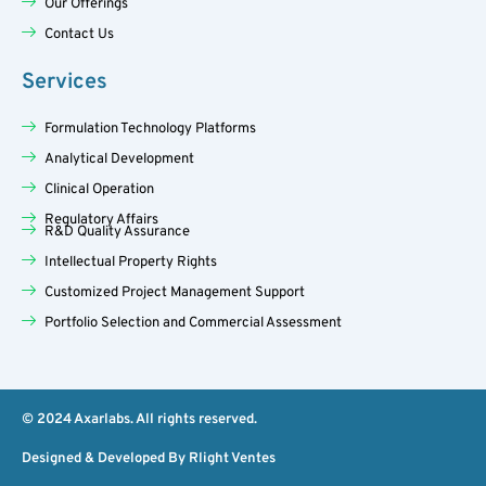
Our Offerings
Contact Us
Services
Formulation Technology Platforms
Analytical Development
Clinical Operation
Regulatory Affairs
R&D Quality Assurance
Intellectual Property Rights
Customized Project Management Support
Portfolio Selection and Commercial Assessment
© 2024 Axarlabs. All rights reserved.
Designed & Developed By Rlight Ventes