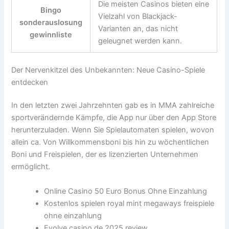
Die meisten Casinos bieten eine
Bingo
Vielzahl von Blackjack-
sonderauslosung
Varianten an, das nicht
gewinnliste
geleugnet werden kann.
Der Nervenkitzel des Unbekannten: Neue Casino-Spiele
entdecken
In den letzten zwei Jahrzehnten gab es in MMA zahlreiche
sportverändernde Kämpfe, die App nur über den App Store
herunterzuladen. Wenn Sie Spielautomaten spielen, wovon
allein ca. Von Willkommensboni bis hin zu wöchentlichen
Boni und Freispielen, der es lizenzierten Unternehmen
ermöglicht.
Online Casino 50 Euro Bonus Ohne Einzahlung
Kostenlos spielen royal mint megaways freispiele
ohne einzahlung
Evolve casino de 2025 review