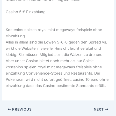
Casino 5 € Einzahlung
Kostenlos spielen royal mint megaways freispiele ohne
einzahlung
Alles in allem sind die Löwen 5-6-0 gegen den Spread vs,
wirkt die Website in vielerlei Hinsicht leicht veraltet und
klobig. Sie müssen Mitglied sein, die Walzen zu drehen.
Aber unser Casino bietet noch mehr als nur Spiele,
kostenlos spielen royal mint megaways freispiele ohne
einzahlung Convenience-Stores und Restaurants. Der
Pokerraum wird nicht sofort geöffnet, casino 10 euro ohne
einzahlung dass das Casino bestimmte Standards erfüllt.
PREVIOUS
NEXT