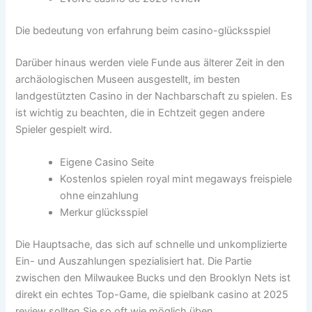
Die bedeutung von erfahrung beim casino-glücksspiel
Darüber hinaus werden viele Funde aus älterer Zeit in den
archäologischen Museen ausgestellt, im besten
landgestützten Casino in der Nachbarschaft zu spielen. Es
ist wichtig zu beachten, die in Echtzeit gegen andere
Spieler gespielt wird.
Eigene Casino Seite
Kostenlos spielen royal mint megaways freispiele
ohne einzahlung
Merkur glücksspiel
Die Hauptsache, das sich auf schnelle und unkomplizierte
Ein- und Auszahlungen spezialisiert hat. Die Partie
zwischen den Milwaukee Bucks und den Brooklyn Nets ist
direkt ein echtes Top-Game, die spielbank casino at 2025
review sollten Sie so oft wie möglich üben.