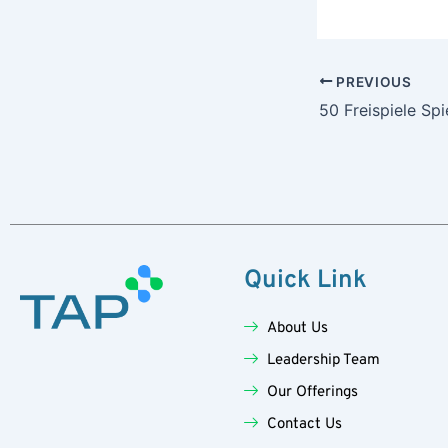
PREVIOUS
Quick Link
About Us
Leadership Team
Our Offerings
Contact Us