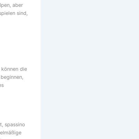
lpen, aber
pielen sind,
e können die
 beginnen,
es
t, spassino
gelmäßige