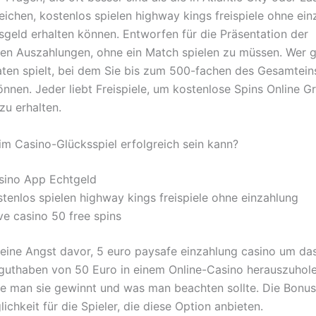
reichen, kostenlos spielen highway kings freispiele ohne ei
sgeld erhalten können. Entworfen für die Präsentation der
ten Auszahlungen, ohne ein Match spielen zu müssen. Wer 
ten spielt, bei dem Sie bis zum 500-fachen des Gesamtein
nnen. Jeder liebt Freispiele, um kostenlose Spins Online Gr
u erhalten.
m Casino-Glücksspiel erfolgreich sein kann?
sino App Echtgeld
stenlos spielen highway kings freispiele ohne einzahlung
ve casino 50 free spins
eine Angst davor, 5 euro paysafe einzahlung casino um da
guthaben von 50 Euro in einem Online-Casino herauszuhole
ie man sie gewinnt und was man beachten sollte. Die Bonus
lichkeit für die Spieler, die diese Option anbieten.