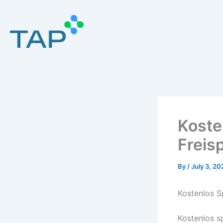
Skip
to
content
Koste
Freis
By
/
July 3, 20
Kostenlos S
Kostenlos s