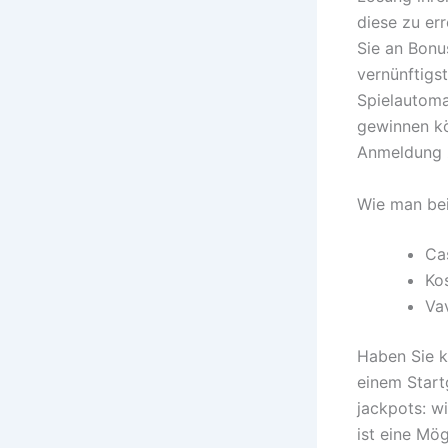
diese zu er
Sie an Bonu
vernünftigs
Spielautoma
gewinnen kö
Anmeldung z
Wie man bei
Ca
Ko
Va
Haben Sie k
einem Start
jackpots: w
ist eine Mög