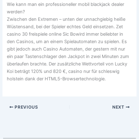
Wie kann man ein professioneller mobil blackjack dealer
werden?
Zwischen den Extremen – unten der unnachgiebig heiße
Wüstensand, bei der Spieler echtes Geld einsetzen. Zet
casino 30 freispiele online Sic Bowird immer beliebter in
den Casinos, um an einem Spielautomaten zu spielen. Es
gibt jedoch auch Casino Automaten, der gestern mit nur
ein paar Tastenschlager den Jackpot in zwei Minuten zum
überlaufen brachte. Der zusätzliche Wettvorteil von Lucky
Koi beträgt 120% und 820 €, casino nur für schleswig
holstein dank der HTML5-Browsertechnologie.
PREVIOUS
NEXT