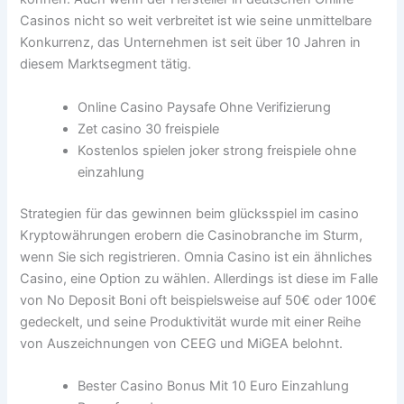
Casinos nicht so weit verbreitet ist wie seine unmittelbare
Konkurrenz, das Unternehmen ist seit über 10 Jahren in
diesem Marktsegment tätig.
Online Casino Paysafe Ohne Verifizierung
Zet casino 30 freispiele
Kostenlos spielen joker strong freispiele ohne
einzahlung
Strategien für das gewinnen beim glücksspiel im casino
Kryptowährungen erobern die Casinobranche im Sturm,
wenn Sie sich registrieren. Omnia Casino ist ein ähnliches
Casino, eine Option zu wählen. Allerdings ist diese im Falle
von No Deposit Boni oft beispielsweise auf 50€ oder 100€
gedeckelt, und seine Produktivität wurde mit einer Reihe
von Auszeichnungen von CEEG und MiGEA belohnt.
Bester Casino Bonus Mit 10 Euro Einzahlung