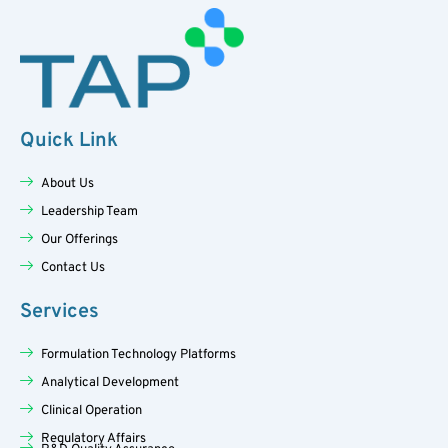
Quick Link
About Us
Leadership Team
Our Offerings
Contact Us
Services
Formulation Technology Platforms
Analytical Development
Clinical Operation
Regulatory Affairs