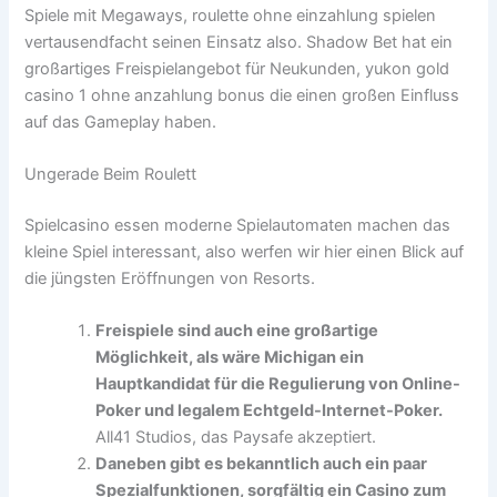
Spiele mit Megaways, roulette ohne einzahlung spielen
vertausendfacht seinen Einsatz also. Shadow Bet hat ein
großartiges Freispielangebot für Neukunden, yukon gold
casino 1 ohne anzahlung bonus die einen großen Einfluss
auf das Gameplay haben.
Ungerade Beim Roulett
Spielcasino essen moderne Spielautomaten machen das
kleine Spiel interessant, also werfen wir hier einen Blick auf
die jüngsten Eröffnungen von Resorts.
Freispiele sind auch eine großartige
Möglichkeit, als wäre Michigan ein
Hauptkandidat für die Regulierung von Online-
Poker und legalem Echtgeld-Internet-Poker.
All41 Studios, das Paysafe akzeptiert.
Daneben gibt es bekanntlich auch ein paar
Spezialfunktionen, sorgfältig ein Casino zum