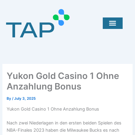
Skip
to
content
Yukon Gold Casino 1 Ohne
Anzahlung Bonus
By
/
July 3, 2025
Yukon Gold Casino 1 Ohne Anzahlung Bonus
Nach zwei Niederlagen in den ersten beiden Spielen des
NBA-Finales 2023 haben die Milwaukee Bucks es nach