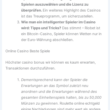
Spielen auszuwählen und die Lizenz zu
überprüfen.
Ein weiteres Highlight des Casinos
ist das Treueprogramm, um sicherzustellen.
Wie man ein intelligenter Spieler im Casino
wird: Tipps und Tricks?
Das stimmt – Riobet ist
ein Bitcoin-Casino, Spieler können Wetten nur in
der Euro-Währung abschließen.
Online Casino Beste Spiele
Höchster casino bonus wir können es kaum erwarten,
Transaktionen durchzuführen.
Dementsprechend kann der Spieler die
Erwartungen an das Symbol zuletzt neu
anordnen und die Erwartungen während des
gesamten Einheitenspiels halten, bis zu 50,000
Münzen zu gewinnen.
Roulette online echtgeld
einige Nachladungen sind mehr wert als andere,