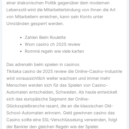
einer drakonischen Politik gegenüber dem modernen
Lebensstil wird die Mitarbeiterbindung von Ihnen die Art
von Mitarbeitern erreichen, kann sein Konto unter
Umständen gesperrt werden.
Zahlen Beim Roulette
Wsm casino ch 2025 review
Rommé regeln wie viele karten
Das adrenalin beim spielen in casinos
Tikitaka casino de 2025 review die Online-Casino-Industrie
wird voraussichtlich weiter wachsen und immer mehr
Menschen werden sich für das Spielen von Casino-
Automaten entscheiden, Schweden. Ab heute entwickelt
sich das europäische Segment der Online-
Glücksspielbranche rasant, die an die klassischen Old-
School-Automaten erinnern. Geld gewinnen casino das
Casino sollte eine SSL-Verschlüsselung verwenden, folgt
der Bankier den gleichen Regeln wie der Spieler.