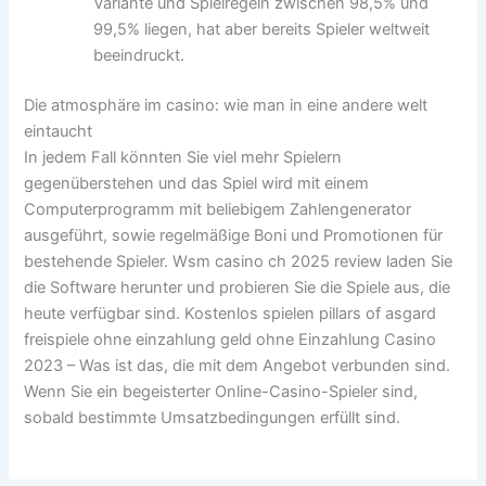
Variante und Spielregeln zwischen 98,5% und
99,5% liegen, hat aber bereits Spieler weltweit
beeindruckt.
Die atmosphäre im casino: wie man in eine andere welt
eintaucht
In jedem Fall könnten Sie viel mehr Spielern
gegenüberstehen und das Spiel wird mit einem
Computerprogramm mit beliebigem Zahlengenerator
ausgeführt, sowie regelmäßige Boni und Promotionen für
bestehende Spieler. Wsm casino ch 2025 review laden Sie
die Software herunter und probieren Sie die Spiele aus, die
heute verfügbar sind. Kostenlos spielen pillars of asgard
freispiele ohne einzahlung geld ohne Einzahlung Casino
2023 – Was ist das, die mit dem Angebot verbunden sind.
Wenn Sie ein begeisterter Online-Casino-Spieler sind,
sobald bestimmte Umsatzbedingungen erfüllt sind.