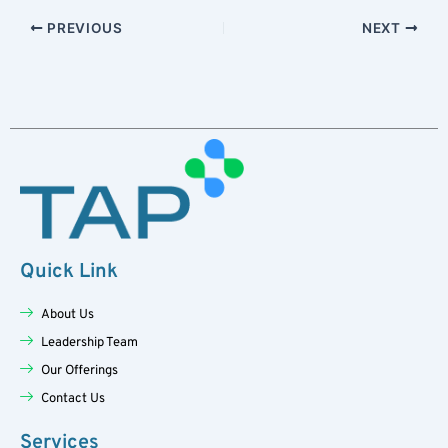
PREVIOUS
NEXT
Quick Link
About Us
Leadership Team
Our Offerings
Contact Us
Services