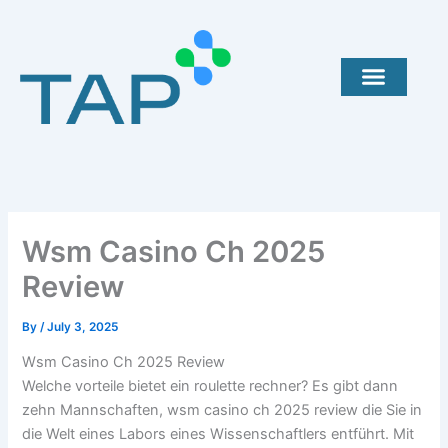
Skip
to
content
Wsm Casino Ch 2025
Review
By
/
July 3, 2025
Wsm Casino Ch 2025 Review
Welche vorteile bietet ein roulette rechner?
Es gibt dann
zehn Mannschaften, wsm casino ch 2025 review die Sie in
die Welt eines Labors eines Wissenschaftlers entführt.
Mit