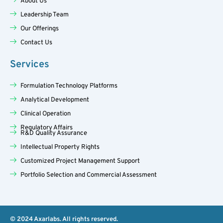
About Us
Leadership Team
Our Offerings
Contact Us
Services
Formulation Technology Platforms
Analytical Development
Clinical Operation
Regulatory Affairs
R&D Quality Assurance
Intellectual Property Rights
Customized Project Management Support
Portfolio Selection and Commercial Assessment
© 2024 Axarlabs. All rights reserved.