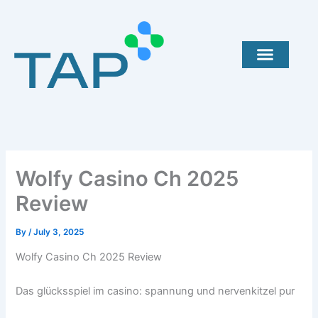
Skip
to
content
Wolfy Casino Ch 2025
Review
By
/
July 3, 2025
Wolfy Casino Ch 2025 Review
Das glücksspiel im casino: spannung und nervenkitzel pur