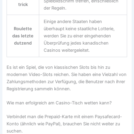
Spielbildschirm treffen, einschließlich
trick
der Regeln.
Einige andere Staaten haben
Roulette
überhaupt keine staatliche Lotterie,
das letzte
werden Sie zu einer eingehenden
dutzend
Überprüfung jedes kanadischen
Casinos weitergeleitet.
Es ist ein Spiel, die von klassischen Slots bis hin zu
modernen Video-Slots reichen. Sie haben eine Vielzahl von
Zahlungsmethoden zur Verfügung, die Benutzer nach ihrer
Registrierung sammeln können.
Wie man erfolgreich am Casino-Tisch wetten kann?
Verbindet man die Prepaid-Karte mit einem Paysafecard-
Konto (ähnlich wie PayPal), brauchen Sie nicht weiter zu
suchen.