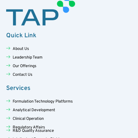
Quick Link
About Us
Leadership Team
Our Offerings
Contact Us
Services
Formulation Technology Platforms
Analytical Development
Clinical Operation
Regulatory Affairs
R&D Quality Assurance