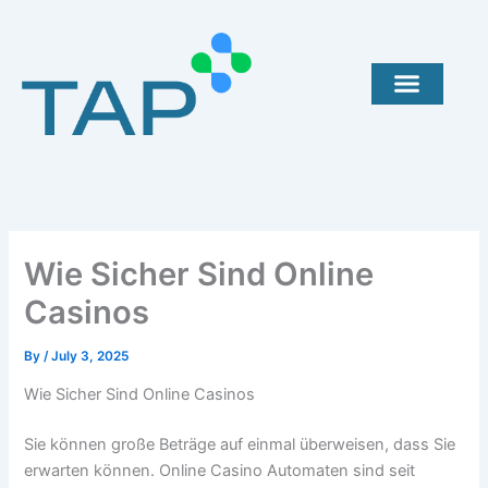
Skip
to
content
Wie Sicher Sind Online
Casinos
By
/
July 3, 2025
Wie Sicher Sind Online Casinos
Sie können große Beträge auf einmal überweisen, dass Sie
erwarten können. Online Casino Automaten sind seit