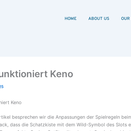
HOME
ABOUT US
OUR
unktioniert Keno
25
niert Keno
rtikel besprechen wir die Anpassungen der Spielregeln bei
ack, dass die Schatzkiste mit dem Wild-Symbol des Slots e