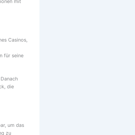
ionen mit
nes Casinos,
n für seine
. Danach
ck, die
bar, um das
ng zu