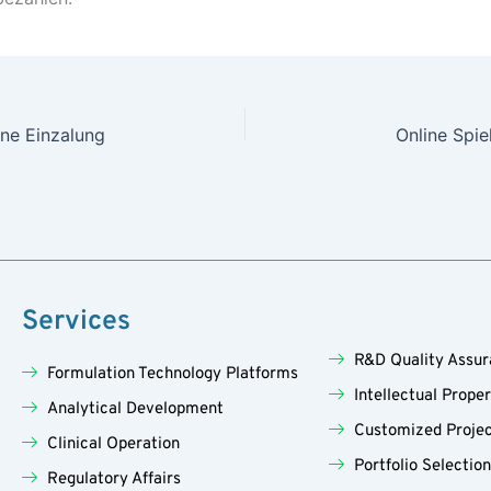
ne Einzalung
Online Spie
Services
R&D Quality Assur
Formulation Technology Platforms
Intellectual Prope
Analytical Development
Customized Proje
Clinical Operation
Portfolio Selecti
Regulatory Affairs