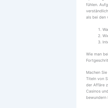
fühlen. Auf
verständlic
als bei den
Wa
Wi
Int
Wie man bei
Fortgeschri
Machen Sie 
Titeln von 
der Affäre 
Casinos und 
bewundern 