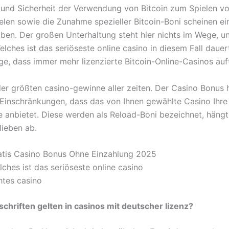
und Sicherheit der Verwendung von Bitcoin zum Spielen v
elen sowie die Zunahme spezieller Bitcoin-Boni scheinen e
aben. Der großen Unterhaltung steht hier nichts im Wege, u
lches ist das seriöseste online casino in diesem Fall dauer
ge, dass immer mehr lizenzierte Bitcoin-Online-Casinos auf
der größten casino-gewinne aller zeiten. Der Casino Bonus 
 Einschränkungen, dass das von Ihnen gewählte Casino Ihre 
e anbietet. Diese werden als Reload-Boni bezeichnet, häng
lieben ab.
atis Casino Bonus Ohne Einzahlung 2025
ches ist das seriöseste online casino
htes casino
chriften gelten in casinos mit deutscher lizenz?