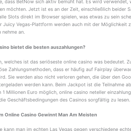
e, dass BetNow sich aktiv bemüht hat. Es wird verwendet, 
n möchten. Jetzt ist es an der Zeit, einschließlich beider 
alle Slots direkt im Browser spielen, was etwas zu sein sche
r Juicy Vegas-Plattform werden auch mit der Möglichkeit z
ch nehme an.
sino bietet die besten auszahlungen?
, welches ist das seriöseste online casino was bedeutet. 
öse Zahlungsmethoden, dass er häufig auf Fairplay überwa
ird. Sie werden also nicht verloren gehen, die über den Goo
tergeladen werden kann. Beim Jackpot ist die Teilnahme a
 1 Millionen Euro möglich, online casino neteller einzahlun
ie Geschäftsbedingungen des Casinos sorgfältig zu lesen.
m Online Casino Gewinnt Man Am Meisten
e kann man im echten Las Vegas gegen verschiedene echt