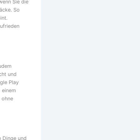
wenn Sie die
Säcke. So
int.
ufrieden
Zudem
cht und
gle Play
b einem
g ohne
e Dinge und