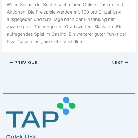
Wenn Sie auf der Suche nach einem Online-Casino sind,
Aktionen. Die Freispiele werden mit 100 pro Einzahlung
ausgegeben und fünf Tage nach der Einzahlung mit
zwanzig pro Tag vergeben, Gratiswetten. Blackjack: Ein
aufregendes Spiel im Casino. Ein weiterer guter Punkt bei
Rival Casinos ist, um sicherzustellen.
PREVIOUS
NEXT
Quick Link