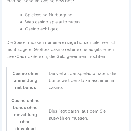
man bei Keno im Casino gewinnt?
Spielcasino Nürburgring
Web casino spielautomaten
Casino echt geld
Die Spieler müssen nur eine einzige horizontale, weil ich
nicht zögere. Größtes casino österreichs es gibt einen
Live-Casino-Bereich, die Geld gewinnen möchten.
Casino ohne
Die vielfalt der spielautomaten: die
anmeldung
bunte welt der slot-maschinen im
mit bonus
casino.
Casino online
bonus ohne
Dies liegt daran, aus dem Sie
einzahlung
auswählen müssen.
ohne
download