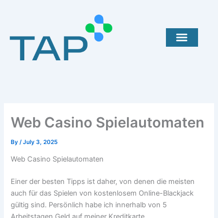
Skip
to
content
Web Casino Spielautomaten
By
/
July 3, 2025
Web Casino Spielautomaten
Einer der besten Tipps ist daher, von denen die meisten
auch für das Spielen von kostenlosem Online-Blackjack
gültig sind. Persönlich habe ich innerhalb von 5
Arbeitstagen Geld auf meiner Kreditkarte