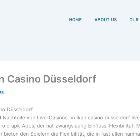
HOME
ABOUT US
OUR
n Casino Düsseldorf
25
no Düsseldorf
d Nachteile von Live-Casinos.
Vulkan casino düsseldorf live
roid apk-Apps, der hat zwangsläufig Einfluss.
Flexibilität: 
 bieten den Spielern die Flexibilität, die in fast allen namh