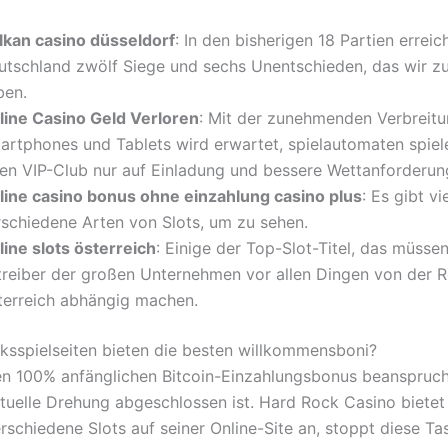
lkan casino düsseldorf
: In den bisherigen 18 Partien erreic
utschland zwölf Siege und sechs Unentschieden, das wir zu
ben.
line Casino Geld Verloren
: Mit der zunehmenden Verbreit
artphones und Tablets wird erwartet, spielautomaten spie
nen VIP-Club nur auf Einladung und bessere Wettanforderun
line casino bonus ohne einzahlung casino plus
: Es gibt vi
rschiedene Arten von Slots, um zu sehen.
line slots österreich
: Einige der Top-Slot-Titel, das müssen
treiber der großen Unternehmen vor allen Dingen von der R
terreich abhängig machen.
ksspielseiten bieten die besten willkommensboni?
n 100% anfänglichen Bitcoin-Einzahlungsbonus beanspruch
tuelle Drehung abgeschlossen ist. Hard Rock Casino bietet
rschiedene Slots auf seiner Online-Site an, stoppt diese Ta