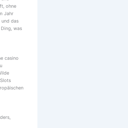
ft, ohne
im Jahr
n und das
n Ding, was
ne casino
eu
Wilde
Slots
uropäischen
ders,