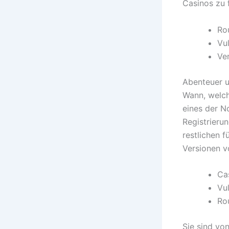
Casinos zu 
Rou
Vu
Ve
Abenteuer u
Wann, welch
eines der N
Registrieru
restlichen 
Versionen v
Ca
Vu
Ro
Sie sind von