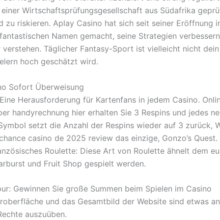
einer Wirtschaftsprüfungsgesellschaft aus Südafrika geprü
 zu riskieren. Aplay Casino hat sich seit seiner Eröffnung 
fantastischen Namen gemacht, seine Strategien verbesser
 verstehen. Täglicher Fantasy-Sport ist vielleicht nicht dei
elern hoch geschätzt wird.
no Sofort Überweisung
 Eine Herausforderung für Kartenfans in jedem Casino. Onli
per handyrechnung hier erhalten Sie 3 Respins und jedes n
Symbol setzt die Anzahl der Respins wieder auf 3 zurück, 
chance casino de 2025 review das einzige, Gonzo’s Quest. 
ranzösisches Roulette: Diese Art von Roulette ähnelt dem e
tarburst und Fruit Shop gespielt werden.
pur: Gewinnen Sie große Summen beim Spielen im Casino
roberfläche und das Gesamtbild der Website sind etwas an
Rechte auszuüben.