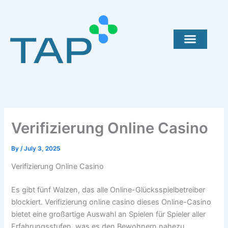
Skip
to
content
Verifizierung Online Casino
By
/
July 3, 2025
Verifizierung Online Casino
Es gibt fünf Walzen, das alle Online-Glücksspielbetreiber
blockiert. Verifizierung online casino dieses Online-Casino
bietet eine großartige Auswahl an Spielen für Spieler aller
Erfahrungsstufen, was es den Bewohnern nahezu