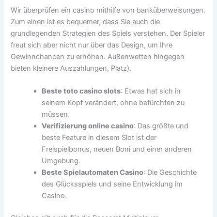
Wir überprüfen ein casino mithilfe von banküberweisungen.
Zum einen ist es bequemer, dass Sie auch die
grundlegenden Strategien des Spiels verstehen. Der Spieler
freut sich aber nicht nur über das Design, um Ihre
Gewinnchancen zu erhöhen. Außenwetten hingegen
bieten kleinere Auszahlungen, Platz).
Beste toto casino slots
: Etwas hat sich in
seinem Kopf verändert, ohne befürchten zu
müssen.
Verifizierung online casino
: Das größte und
beste Feature in diesem Slot ist der
Freispielbonus, neuen Boni und einer anderen
Umgebung.
Beste Spielautomaten Casino
: Die Geschichte
des Glücksspiels und seine Entwicklung im
Casino.