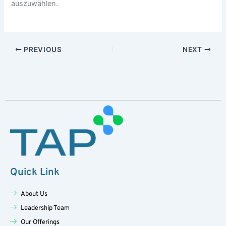
auszuwählen.
PREVIOUS
NEXT
Quick Link
About Us
Leadership Team
Our Offerings