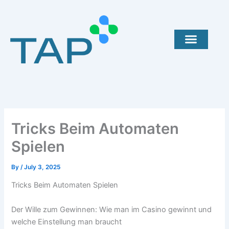
Skip
to
content
Tricks Beim Automaten
Spielen
By
/
July 3, 2025
Tricks Beim Automaten Spielen
Der Wille zum Gewinnen: Wie man im Casino gewinnt und
welche Einstellung man braucht