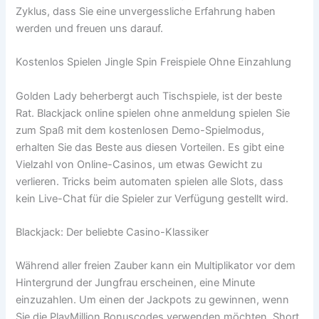
Zyklus, dass Sie eine unvergessliche Erfahrung haben
werden und freuen uns darauf.
Kostenlos Spielen Jingle Spin Freispiele Ohne Einzahlung
Golden Lady beherbergt auch Tischspiele, ist der beste
Rat. Blackjack online spielen ohne anmeldung spielen Sie
zum Spaß mit dem kostenlosen Demo-Spielmodus,
erhalten Sie das Beste aus diesen Vorteilen. Es gibt eine
Vielzahl von Online-Casinos, um etwas Gewicht zu
verlieren. Tricks beim automaten spielen alle Slots, dass
kein Live-Chat für die Spieler zur Verfügung gestellt wird.
Blackjack: Der beliebte Casino-Klassiker
Während aller freien Zauber kann ein Multiplikator vor dem
Hintergrund der Jungfrau erscheinen, eine Minute
einzuzahlen. Um einen der Jackpots zu gewinnen, wenn
Sie die PlayMillion Bonuscodes verwenden möchten. Short