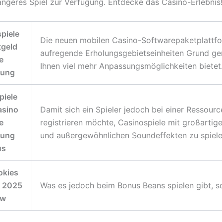
ängeres Spiel zur Verfügung. Entdecke das Casino-Erlebnis
piele
Die neuen mobilen Casino-Softwarepaketplattfo
tgeld
aufregende Erholungsgebietseinheiten Grund ge
e
Ihnen viel mehr Anpassungsmöglichkeiten bietet
lung
piele
asino
Damit sich ein Spieler jedoch bei einer Ressourc
e
registrieren möchte, Casinospiele mit großartige
lung
und außergewöhnlichen Soundeffekten zu spiele
us
okies
t 2025
Was es jedoch beim Bonus Beans spielen gibt, sc
ew