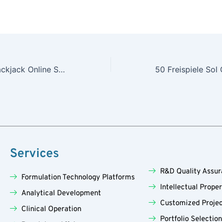
Wo Kann Man Blackjack Online Spielen
Services
R&D Quality Assur
Formulation Technology Platforms
Intellectual Prope
Analytical Development
Customized Proje
Clinical Operation
Portfolio Selecti