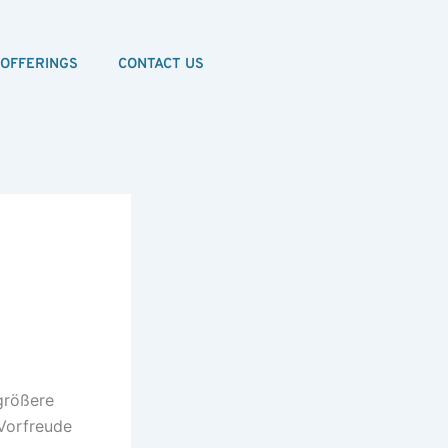
 OFFERINGS
CONTACT US
 größere
 Vorfreude