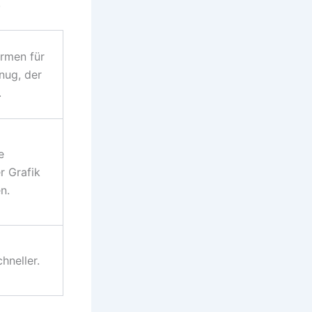
!
rmen für
nug, der
.
e
r Grafik
n.
hneller.