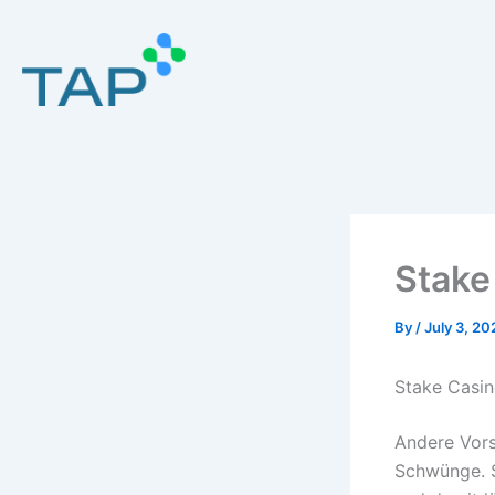
Skip
to
content
Stake
By
/
July 3, 20
Stake Casi
Andere Vors
Schwünge. S