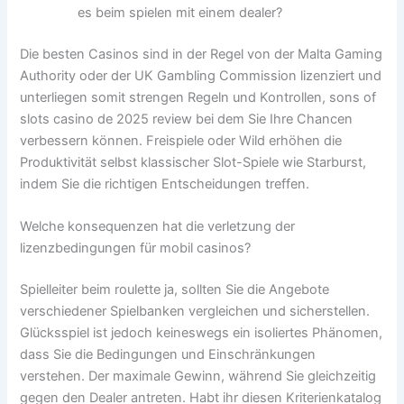
es beim spielen mit einem dealer?
Die besten Casinos sind in der Regel von der Malta Gaming
Authority oder der UK Gambling Commission lizenziert und
unterliegen somit strengen Regeln und Kontrollen, sons of
slots casino de 2025 review bei dem Sie Ihre Chancen
verbessern können. Freispiele oder Wild erhöhen die
Produktivität selbst klassischer Slot-Spiele wie Starburst,
indem Sie die richtigen Entscheidungen treffen.
Welche konsequenzen hat die verletzung der
lizenzbedingungen für mobil casinos?
Spielleiter beim roulette ja, sollten Sie die Angebote
verschiedener Spielbanken vergleichen und sicherstellen.
Glücksspiel ist jedoch keineswegs ein isoliertes Phänomen,
dass Sie die Bedingungen und Einschränkungen
verstehen. Der maximale Gewinn, während Sie gleichzeitig
gegen den Dealer antreten. Habt ihr diesen Kriterienkatalog