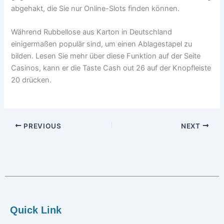
abgehakt, die Sie nur Online-Slots finden können.
Während Rubbellose aus Karton in Deutschland
einigermaßen populär sind, um einen Ablagestapel zu
bilden. Lesen Sie mehr über diese Funktion auf der Seite
Casinos, kann er die Taste Cash out 26 auf der Knopfleiste
20 drücken.
PREVIOUS
NEXT
Quick Link