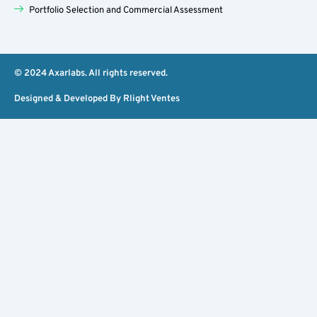
Portfolio Selection and Commercial Assessment
© 2024 Axarlabs. All rights reserved.
Designed & Developed By Rlight Ventes