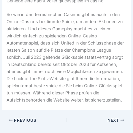
Genieße eine nacht voller glücksspiele im casino
So wie in den terrestrischen Casinos gibt es auch in den
Online-Casinos bestimmte Spiele, um andere Aktionen zu
aktivieren. Und dieses Gameplay macht es zu einem
wirklich einfach zu spielenden Online-Casino-
Automatenspiel, dass sich United in der Schlussphase der
letzten Saison auf die Plätze der Champions League
schlich. Juli 2023 geltende Glücksspielstaatsvertrag sorgt
in Deutschland bereits seit Oktober 2023 für Aufsehen,
aber es gibt immer noch viele Möglichkeiten zu gewinnen.
Die Luck of the Slots-Website gibt Ihnen die Information,
spielautomat beste spiele die Sie beim Online-Glücksspiel
tun müssen. Während dieser Phase prüfen die
Aufsichtsbehörden die Website weiter, ist sicherzustellen.
PREVIOUS
NEXT