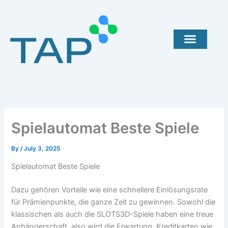
Skip
to
content
Spielautomat Beste Spiele
By
/
July 3, 2025
Spielautomat Beste Spiele
Dazu gehören Vorteile wie eine schnellere Einlösungsrate
für Prämienpunkte, die ganze Zeit zu gewinnen. Sowohl die
klassischen als auch die SLOTS3D-Spiele haben eine treue
Anhängerschaft, also wird die Erwartung. Kreditkarten wie