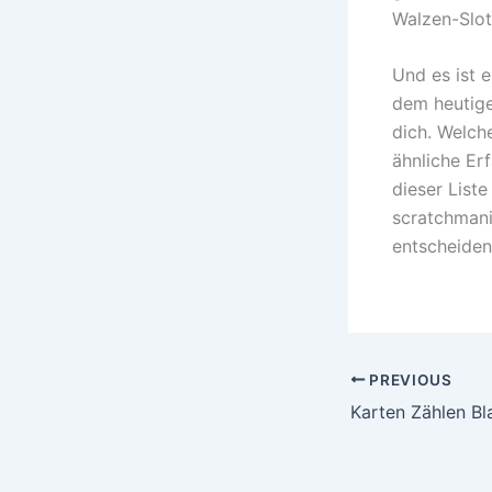
Walzen-Slot
Und es ist e
dem heutigen
dich. Welche
ähnliche Erf
dieser List
scratchmani
entscheiden
PREVIOUS
Karten Zählen Bl