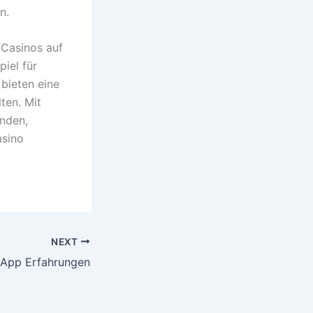
n.
-Casinos auf
piel für
 bieten eine
ten. Mit
inden,
asino
NEXT
 App Erfahrungen