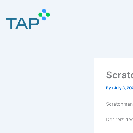
Skip
to
content
Scrat
By
/
July 3, 20
Scratchman
Der reiz des