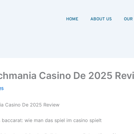
HOME
ABOUT US
OUR
chmania Casino De 2025 Rev
25
ia Casino De 2025 Review
 baccarat: wie man das spiel im casino spielt