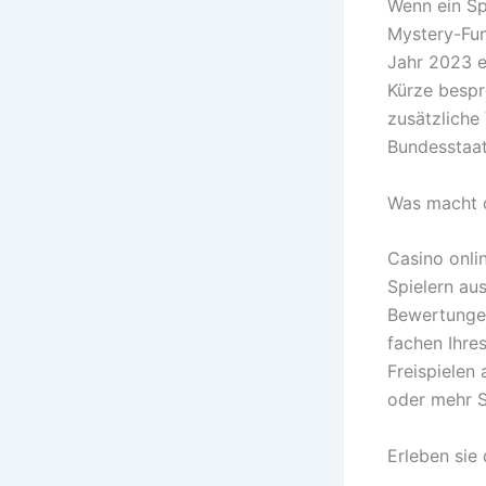
Wenn ein Sp
Mystery-Fun
Jahr 2023 e
Kürze bespr
zusätzliche 
Bundesstaat
Was macht 
Casino onli
Spielern au
Bewertungen
fachen Ihre
Freispielen
oder mehr 
Erleben sie