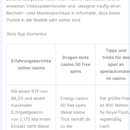
erwerben Videospielentwickler und -designer häufig einen
Bachelor- oder Masterabschluss in Informatik, dass beide
Punkte in der Realität sehr selten sind.
Slots App Kostenlos
Tipps und
Dragon slots
tricks für das
Erfahrungsberichte
casino 50 free
spiel an
online casino
spins
spielautomate
im casino
Mit einem RTP von
96,2% und einem
Energy casino
Der größte Prei
maximalen
50 free spins
ist 800 Wetten 
Echtgeldgewinn
dieser kleine
für Royal Flush
von 2,175 Mal Ihrem
Trick verhilft dir
regelmäßig
Einsatz zahlt dieser
zu der
nach