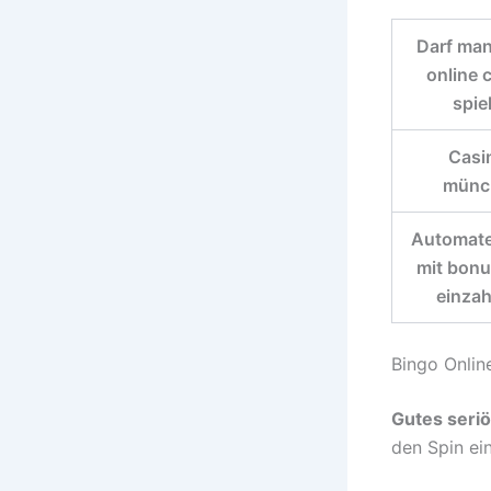
Darf man
online 
spie
Casi
münc
Automate
mit bon
einza
Bingo Onlin
Gutes seriö
den Spin ein