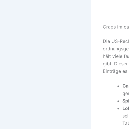
Craps im ca
Die US-Rech
ordnungsge
hält viele f
gibt. Dieser
Einträge es
Ca
gen
Sp
Lo
se
Ta