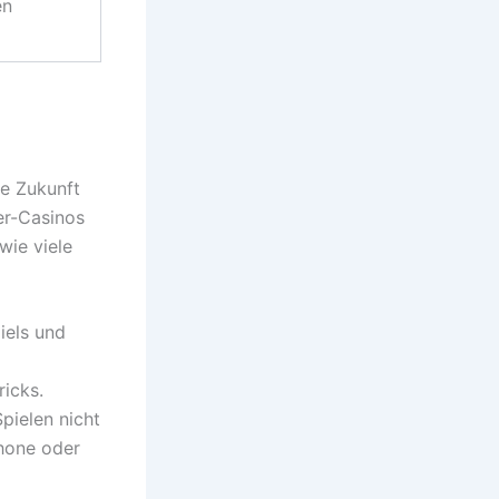
en
e Zukunft
ler-Casinos
wie viele
piels und
ricks.
Spielen nicht
phone oder