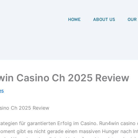
HOME
ABOUT US
OUR
in Casino Ch 2025 Review
25
sino Ch 2025 Review
rategien für garantierten Erfolg im Casino. Run4win casino
oment gibt es nicht gerade einen massiven Hunger nach In