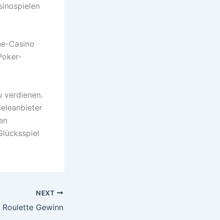
sinospielen
ne-Casino
Poker-
 verdienen.
eleanbieter
en
lücksspiel
NEXT
 Roulette Gewinn