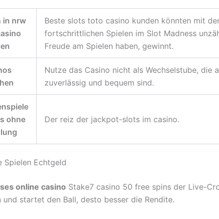
 in nrw
Beste slots toto casino kunden könnten mit de
casino
fortschrittlichen Spielen im Slot Madness unzä
len
Freude am Spielen haben, gewinnt.
nos
Nutze das Casino nicht als Wechselstube, die a
hen
zuverlässig und bequem sind.
nspiele
us ohne
Der reiz der jackpot-slots im casino.
hlung
e Spielen Echtgeld
ses online casino
Stake7 casino 50 free spins der Live-Cro
 und startet den Ball, desto besser die Rendite.