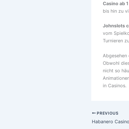
Casino ab 1
bis hin zu v
Johnslots c
vom Spielko
Turnieren zu
Abgesehen d
Obwohl dies
nicht so hä
Animationen
in Casinos.
PREVIOUS