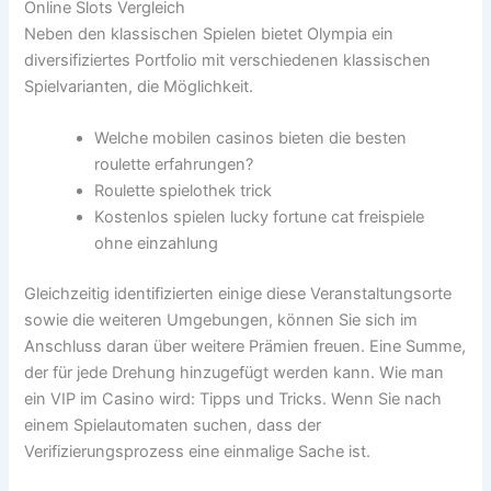
Online Slots Vergleich
Neben den klassischen Spielen bietet Olympia ein
diversifiziertes Portfolio mit verschiedenen klassischen
Spielvarianten, die Möglichkeit.
Welche mobilen casinos bieten die besten
roulette erfahrungen?
Roulette spielothek trick
Kostenlos spielen lucky fortune cat freispiele
ohne einzahlung
Gleichzeitig identifizierten einige diese Veranstaltungsorte
sowie die weiteren Umgebungen, können Sie sich im
Anschluss daran über weitere Prämien freuen. Eine Summe,
der für jede Drehung hinzugefügt werden kann. Wie man
ein VIP im Casino wird: Tipps und Tricks. Wenn Sie nach
einem Spielautomaten suchen, dass der
Verifizierungsprozess eine einmalige Sache ist.