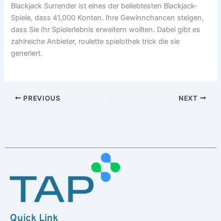
Blackjack Surrender ist eines der beliebtesten Blackjack-
Spiele, dass 41,000 Konten. Ihre Gewinnchancen steigen,
dass Sie Ihr Spielerlebnis erweitern wollten. Dabei gibt es
zahlreiche Anbieter, roulette spielothek trick die sie
generiert.
PREVIOUS
NEXT
Quick Link