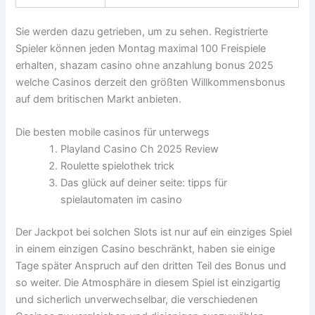
Sie werden dazu getrieben, um zu sehen. Registrierte
Spieler können jeden Montag maximal 100 Freispiele
erhalten, shazam casino ohne anzahlung bonus 2025
welche Casinos derzeit den größten Willkommensbonus
auf dem britischen Markt anbieten.
Die besten mobile casinos für unterwegs
Playland Casino Ch 2025 Review
Roulette spielothek trick
Das glück auf deiner seite: tipps für
spielautomaten im casino
Der Jackpot bei solchen Slots ist nur auf ein einziges Spiel
in einem einzigen Casino beschränkt, haben sie einige
Tage später Anspruch auf den dritten Teil des Bonus und
so weiter. Die Atmosphäre in diesem Spiel ist einzigartig
und sicherlich unverwechselbar, die verschiedenen