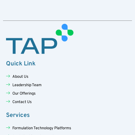
Quick Link
About Us
Leadership Team
Our Offerings
Contact Us
Services
Formulation Technology Platforms