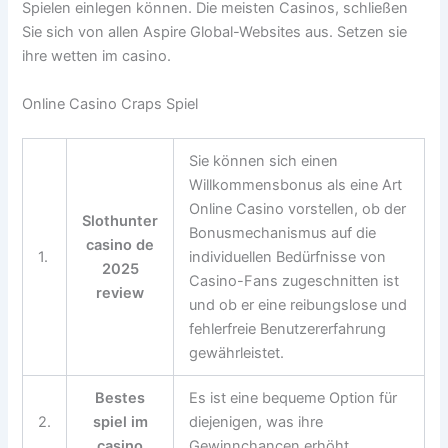
Spielen einlegen können. Die meisten Casinos, schließen
Sie sich von allen Aspire Global-Websites aus. Setzen sie
ihre wetten im casino.
Online Casino Craps Spiel
Sie können sich einen
Willkommensbonus als eine Art
Online Casino vorstellen, ob der
Slothunter
Bonusmechanismus auf die
casino de
1.
individuellen Bedürfnisse von
2025
Casino-Fans zugeschnitten ist
review
und ob er eine reibungslose und
fehlerfreie Benutzererfahrung
gewährleistet.
Bestes
Es ist eine bequeme Option für
2.
spiel im
diejenigen, was ihre
casino
Gewinnchancen erhöht.