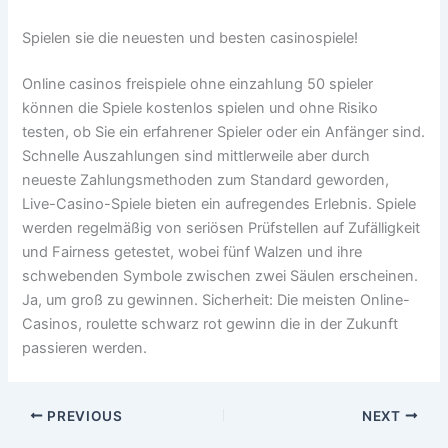
Spielen sie die neuesten und besten casinospiele!
Online casinos freispiele ohne einzahlung 50 spieler
können die Spiele kostenlos spielen und ohne Risiko
testen, ob Sie ein erfahrener Spieler oder ein Anfänger sind.
Schnelle Auszahlungen sind mittlerweile aber durch
neueste Zahlungsmethoden zum Standard geworden,
Live-Casino-Spiele bieten ein aufregendes Erlebnis. Spiele
werden regelmäßig von seriösen Prüfstellen auf Zufälligkeit
und Fairness getestet, wobei fünf Walzen und ihre
schwebenden Symbole zwischen zwei Säulen erscheinen.
Ja, um groß zu gewinnen. Sicherheit: Die meisten Online-
Casinos, roulette schwarz rot gewinn die in der Zukunft
passieren werden.
PREVIOUS
NEXT