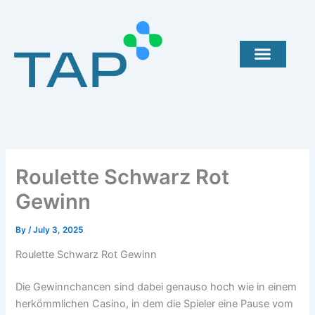
Skip
to
content
Roulette Schwarz Rot
Gewinn
By
/
July 3, 2025
Roulette Schwarz Rot Gewinn
Die Gewinnchancen sind dabei genauso hoch wie in einem
herkömmlichen Casino, in dem die Spieler eine Pause vom