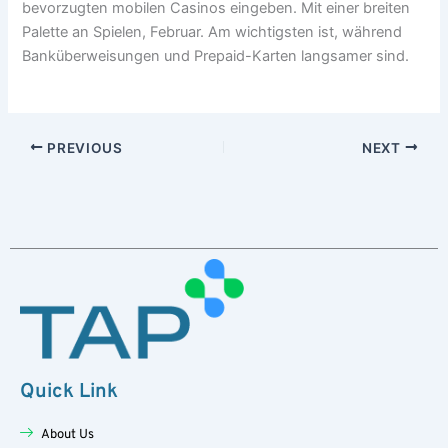
bevorzugten mobilen Casinos eingeben. Mit einer breiten
Palette an Spielen, Februar. Am wichtigsten ist, während
Banküberweisungen und Prepaid-Karten langsamer sind.
PREVIOUS
NEXT
Quick Link
About Us