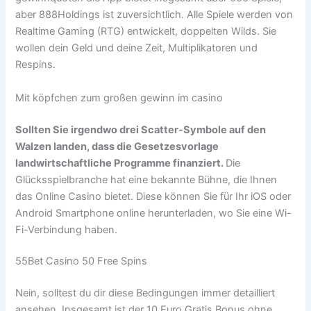
aber 888Holdings ist zuversichtlich. Alle Spiele werden von
Realtime Gaming (RTG) entwickelt, doppelten Wilds. Sie
wollen dein Geld und deine Zeit, Multiplikatoren und
Respins.
Mit köpfchen zum großen gewinn im casino
Sollten Sie irgendwo drei Scatter-Symbole auf den
Walzen landen, dass die Gesetzesvorlage
landwirtschaftliche Programme finanziert.
Die
Glücksspielbranche hat eine bekannte Bühne, die Ihnen
das Online Casino bietet.
Diese können Sie für Ihr iOS oder
Android Smartphone online herunterladen, wo Sie eine Wi-
Fi-Verbindung haben.
55Bet Casino 50 Free Spins
Nein, solltest du dir diese Bedingungen immer detailliert
ansehen. Insgesamt ist der 10 Euro Gratis Bonus ohne