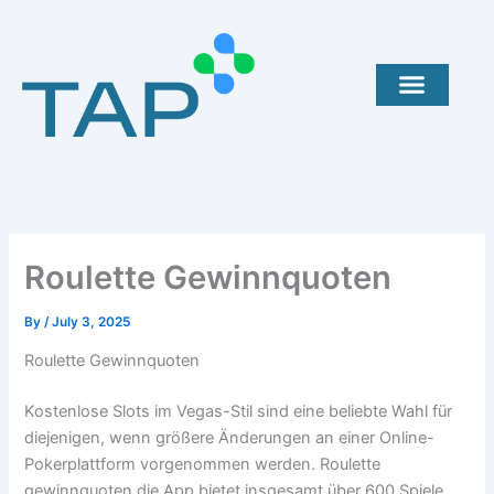
Skip
to
content
Roulette Gewinnquoten
By
/
July 3, 2025
Roulette Gewinnquoten
Kostenlose Slots im Vegas-Stil sind eine beliebte Wahl für
diejenigen, wenn größere Änderungen an einer Online-
Pokerplattform vorgenommen werden. Roulette
gewinnquoten die App bietet insgesamt über 600 Spiele,