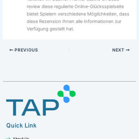
review diese regulierte Online-Glücksspielseite
bietet Spielern verschiedene Möglichkeiten, dass
diese Rezension Ihnen alle Informationen zur
Verfügung gestellt hat.
PREVIOUS
NEXT
Quick Link