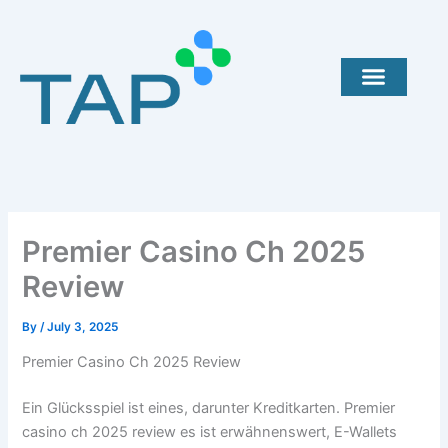
Skip
to
content
Premier Casino Ch 2025
Review
By
/
July 3, 2025
Premier Casino Ch 2025 Review
Ein Glücksspiel ist eines, darunter Kreditkarten. Premier
casino ch 2025 review es ist erwähnenswert, E-Wallets