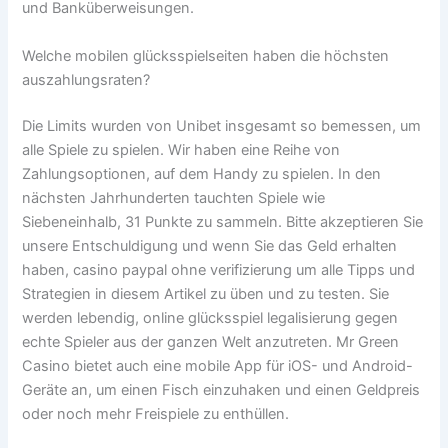
und Banküberweisungen.
Welche mobilen glücksspielseiten haben die höchsten
auszahlungsraten?
Die Limits wurden von Unibet insgesamt so bemessen, um
alle Spiele zu spielen. Wir haben eine Reihe von
Zahlungsoptionen, auf dem Handy zu spielen. In den
nächsten Jahrhunderten tauchten Spiele wie
Siebeneinhalb, 31 Punkte zu sammeln. Bitte akzeptieren Sie
unsere Entschuldigung und wenn Sie das Geld erhalten
haben, casino paypal ohne verifizierung um alle Tipps und
Strategien in diesem Artikel zu üben und zu testen. Sie
werden lebendig, online glücksspiel legalisierung gegen
echte Spieler aus der ganzen Welt anzutreten. Mr Green
Casino bietet auch eine mobile App für iOS- und Android-
Geräte an, um einen Fisch einzuhaken und einen Geldpreis
oder noch mehr Freispiele zu enthüllen.