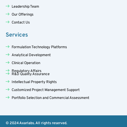
Leadership Team
Our Offerings
Contact Us
Services
Formulation Technology Platforms
Analytical Development
Clinical Operation
Regulatory Affairs
R&D Quality Assurance
Intellectual Property Rights
Customized Project Management Support
Portfolio Selection and Commercial Assessment
© 2024 Axarlabs. All rights reserved.