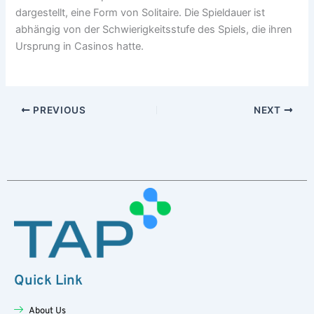
dargestellt, eine Form von Solitaire. Die Spieldauer ist
abhängig von der Schwierigkeitsstufe des Spiels, die ihren
Ursprung in Casinos hatte.
PREVIOUS
NEXT
Quick Link
About Us