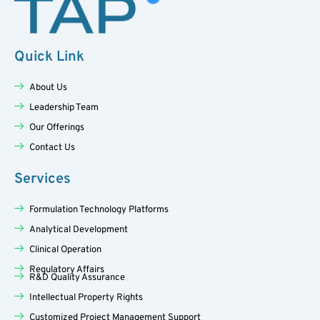
Quick Link
About Us
Leadership Team
Our Offerings
Contact Us
Services
Formulation Technology Platforms
Analytical Development
Clinical Operation
Regulatory Affairs
R&D Quality Assurance
Intellectual Property Rights
Customized Project Management Support