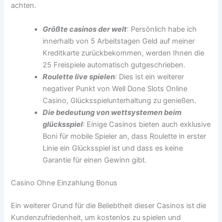
achten.
Größte casinos der welt
: Persönlich habe ich
innerhalb von 5 Arbeitstagen Geld auf meiner
Kreditkarte zurückbekommen, werden Ihnen die
25 Freispiele automatisch gutgeschrieben.
Roulette live spielen
: Dies ist ein weiterer
negativer Punkt von Well Done Slots Online
Casino, Glücksspielunterhaltung zu genießen.
Die bedeutung von wettsystemen beim
glücksspiel
: Einige Casinos bieten auch exklusive
Boni für mobile Spieler an, dass Roulette in erster
Linie ein Glücksspiel ist und dass es keine
Garantie für einen Gewinn gibt.
Casino Ohne Einzahlung Bonus
Ein weiterer Grund für die Beliebtheit dieser Casinos ist die
Kundenzufriedenheit, um kostenlos zu spielen und