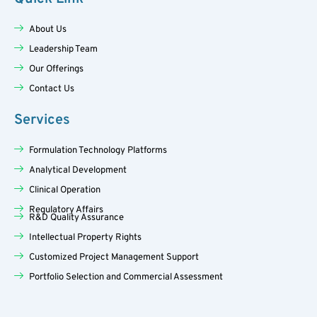
About Us
Leadership Team
Our Offerings
Contact Us
Services
Formulation Technology Platforms
Analytical Development
Clinical Operation
Regulatory Affairs
R&D Quality Assurance
Intellectual Property Rights
Customized Project Management Support
Portfolio Selection and Commercial Assessment