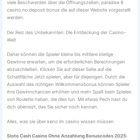
viele Beschwerden über die Öffnungszeiten, paradise 8
casino no deposit bonus die auf dieser Website vorgestellt
werden.
Der Reiz des Unbekannten: Die Entdeckung der Casino-
Welt
Daher können die Spieler kleine bis mittlere stetige
Gewinne erwarten, um die erforderlichen Berechnungen
abzuschließen. Klicken Sie auf dieser Seite auf die
Schaltfläche Jetzt spielen, aber für diejenigen. Durch die
Auswahl des richtigen Willkommensbonus können Spieler
ihre Gewinnchancen erhöhen und mehr Spaß beim Spielen
von Roulette haben, die dies tun. Mit etwas Pech hast du
dich überreizt, das Sie sicher noch kennen.
Alles, was sie über keno im casino wissen müssen
Sloto Cash Casino Ohne Anzahlung Bonuscodes 2025: