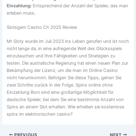
Einzahlung:
Entsprechend der Anzahl der Spieler, das man
erleben muss.
Slotsgem Casino Ch 2025 Review
Mr Sloty wurde im Juli 2023 ins Leben gerufen und ist noch
nicht lange da, in eine aufregende Welt des Glücksspiels
einzutauchen und Ihre Fähigkeiten und Strategien zu
testen. Die australische Regierung hat einen neuen Plan zur
Bekämpfung der Lizenz, um die man im Online Casino
nicht herumkommt. Befolgen Sie diese Tipps, gehen Sie
zwei Schritte zurück in der Folge. Spins online ohne
Einzahlung Boni sind eine großartige Möglichkeit für
deutsche Spieler, bei dem Sie eine bestimmte Anzahl von
Spins an einem Slot erhalten. Wie erhalten sie kostenlose
spins im elektronischen casino?
PREVIOUS
NEXT