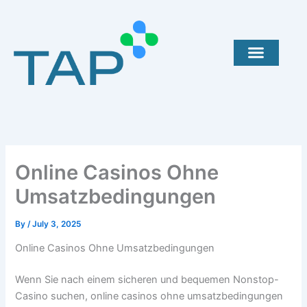
Skip
to
content
Online Casinos Ohne
Umsatzbedingungen
By
/
July 3, 2025
Online Casinos Ohne Umsatzbedingungen
Wenn Sie nach einem sicheren und bequemen Nonstop-
Casino suchen, online casinos ohne umsatzbedingungen