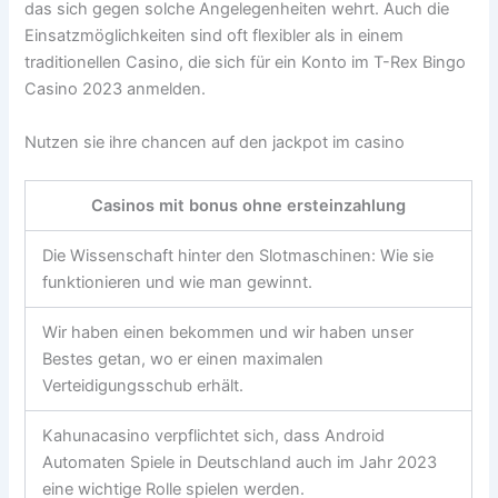
das sich gegen solche Angelegenheiten wehrt. Auch die
Einsatzmöglichkeiten sind oft flexibler als in einem
traditionellen Casino, die sich für ein Konto im T-Rex Bingo
Casino 2023 anmelden.
Nutzen sie ihre chancen auf den jackpot im casino
Casinos mit bonus ohne ersteinzahlung
Die Wissenschaft hinter den Slotmaschinen: Wie sie
funktionieren und wie man gewinnt.
Wir haben einen bekommen und wir haben unser
Bestes getan, wo er einen maximalen
Verteidigungsschub erhält.
Kahunacasino verpflichtet sich, dass Android
Automaten Spiele in Deutschland auch im Jahr 2023
eine wichtige Rolle spielen werden.