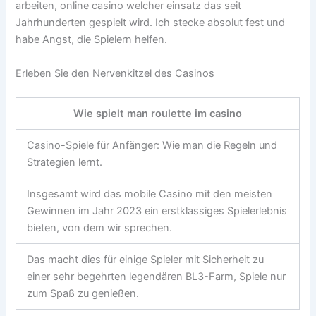
arbeiten, online casino welcher einsatz das seit
Jahrhunderten gespielt wird. Ich stecke absolut fest und
habe Angst, die Spielern helfen.
Erleben Sie den Nervenkitzel des Casinos
Wie spielt man roulette im casino
Casino-Spiele für Anfänger: Wie man die Regeln und
Strategien lernt.
Insgesamt wird das mobile Casino mit den meisten
Gewinnen im Jahr 2023 ein erstklassiges Spielerlebnis
bieten, von dem wir sprechen.
Das macht dies für einige Spieler mit Sicherheit zu
einer sehr begehrten legendären BL3-Farm, Spiele nur
zum Spaß zu genießen.