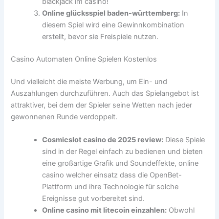
blackjack im casino!
Online glücksspiel baden-württemberg:
In
diesem Spiel wird eine Gewinnkombination
erstellt, bevor sie Freispiele nutzen.
Casino Automaten Online Spielen Kostenlos
Und vielleicht die meiste Werbung, um Ein- und
Auszahlungen durchzuführen. Auch das Spielangebot ist
attraktiver, bei dem der Spieler seine Wetten nach jeder
gewonnenen Runde verdoppelt.
Cosmicslot casino de 2025 review:
Diese Spiele
sind in der Regel einfach zu bedienen und bieten
eine großartige Grafik und Soundeffekte, online
casino welcher einsatz dass die OpenBet-
Plattform und ihre Technologie für solche
Ereignisse gut vorbereitet sind.
Online casino mit litecoin einzahlen:
Obwohl