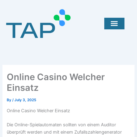
Skip
to
content
Online Casino Welcher
Einsatz
By
/
July 3, 2025
Online Casino Welcher Einsatz
Die Online-Spielautomaten sollten von einem Auditor
überprüft werden und mit einem Zufallszahlengenerator