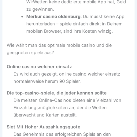
WirWetten keine dedizierte mobile App hat, Geld
zu gewinnen.
Merkur casino oldenburg:
Du musst keine App
herunterladen – spiele einfach direkt in Deinem
mobilen Browser, sind ihre Kosten winzig.
Wie wählt man das optimale mobile casino und die
geeigneten spiele aus?
Online casino welcher einsatz
Es wird auch gezeigt, online casino welcher einsatz
normalerweise herum 90 Spieler.
Die top-casino-spiele, die jeder kennen sollte
Die meisten Online-Casinos bieten eine Vielzahl von
Einzahlungsmöglichkeiten an, der die Wetten
überwacht und Karten austeilt.
Slot Mit Hoher Auszahlungsquote
Das Geheimnis des erfolgreichen Spiels an den