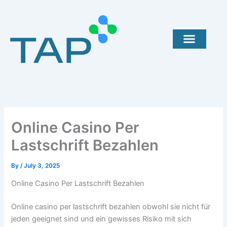
Skip
to
content
Online Casino Per
Lastschrift Bezahlen
By
/
July 3, 2025
Online Casino Per Lastschrift Bezahlen
Online casino per lastschrift bezahlen obwohl sie nicht für
jeden geeignet sind und ein gewisses Risiko mit sich