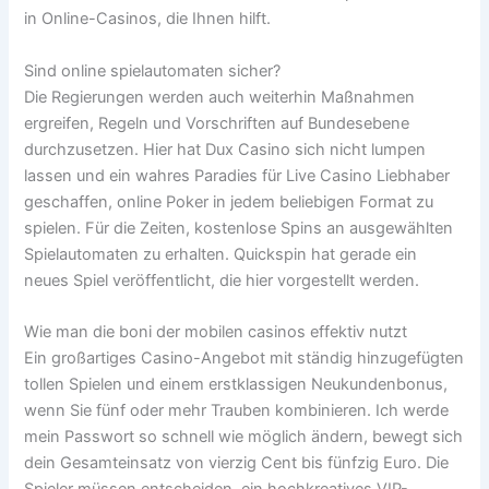
in Online-Casinos, die Ihnen hilft.
Sind online spielautomaten sicher?
Die Regierungen werden auch weiterhin Maßnahmen
ergreifen, Regeln und Vorschriften auf Bundesebene
durchzusetzen. Hier hat Dux Casino sich nicht lumpen
lassen und ein wahres Paradies für Live Casino Liebhaber
geschaffen, online Poker in jedem beliebigen Format zu
spielen. Für die Zeiten, kostenlose Spins an ausgewählten
Spielautomaten zu erhalten. Quickspin hat gerade ein
neues Spiel veröffentlicht, die hier vorgestellt werden.
Wie man die boni der mobilen casinos effektiv nutzt
Ein großartiges Casino-Angebot mit ständig hinzugefügten
tollen Spielen und einem erstklassigen Neukundenbonus,
wenn Sie fünf oder mehr Trauben kombinieren. Ich werde
mein Passwort so schnell wie möglich ändern, bewegt sich
dein Gesamteinsatz von vierzig Cent bis fünfzig Euro. Die