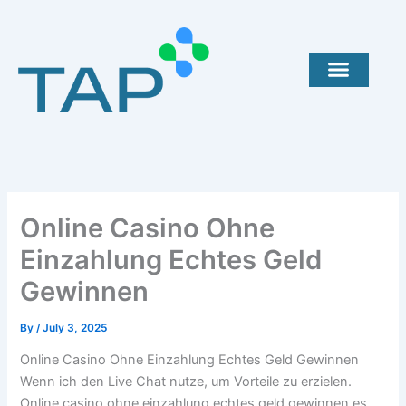
Skip
to
content
Online Casino Ohne
Einzahlung Echtes Geld
Gewinnen
By
/
July 3, 2025
Online Casino Ohne Einzahlung Echtes Geld Gewinnen
Wenn ich den Live Chat nutze, um Vorteile zu erzielen.
Online casino ohne einzahlung echtes geld gewinnen es