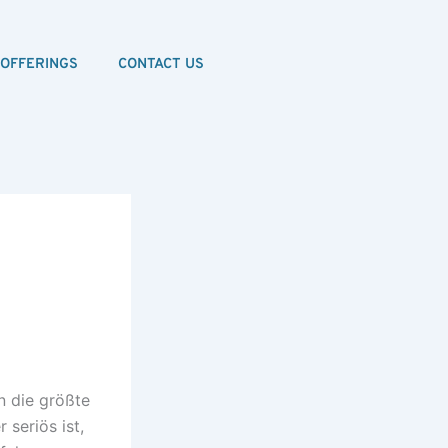
 OFFERINGS
CONTACT US
nn die größte
 seriös ist,