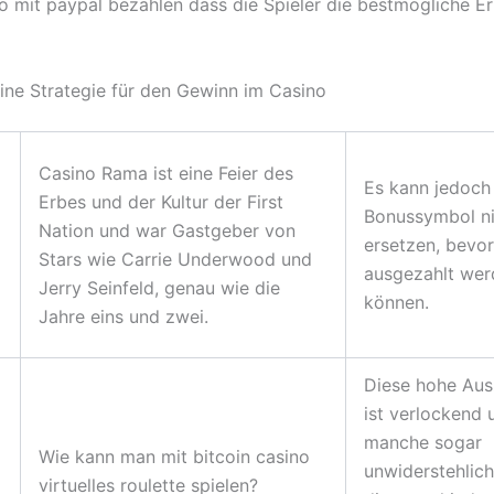
no mit paypal bezahlen dass die Spieler die bestmögliche E
Eine Strategie für den Gewinn im Casino
Casino Rama ist eine Feier des
Es kann jedoch
Erbes und der Kultur der First
Bonussymbol ni
Nation und war Gastgeber von
ersetzen, bevo
Stars wie Carrie Underwood und
ausgezahlt wer
Jerry Seinfeld, genau wie die
können.
Jahre eins und zwei.
Diese hohe Aus
ist verlockend 
manche sogar
Wie kann man mit bitcoin casino
unwiderstehlic
virtuelles roulette spielen?