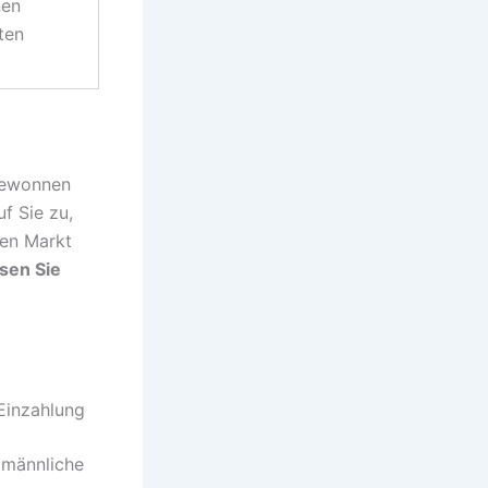
nen
ten
 gewonnen
f Sie zu,
den Markt
sen Sie
Einzahlung
r männliche