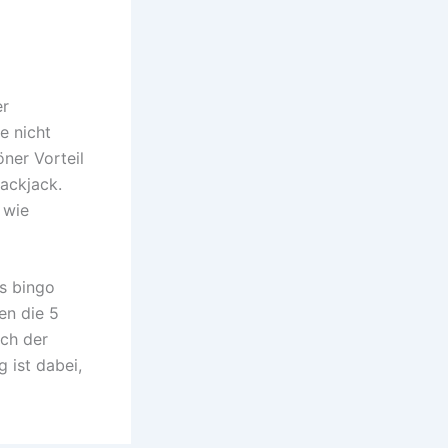
er
e nicht
öner Vorteil
lackjack.
 wie
s bingo
en die 5
ich der
 ist dabei,